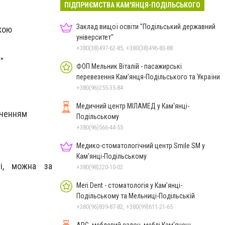
ПІДПРИЄМСТВА КАМ'ЯНЦЯ-ПОДІЛЬСЬКОГО
Заклад вищої освіти "Подільський державний
кою
університет"
+380(38)497-62-85, +380(38)496-83-88
"
ФОП Мельник Віталій - пасажирські
перевезення Кам’янця-Подільського та України
+380(96)255-35-84
Медичний центр МІЛАМЕД у Кам'янці-
вченням
Подільському
+380(96)566-44-55
Медико-стоматологічний центр Smile SM у
Кам’янці-Подільському
і, можна за
+380(98)220-10-02
Meri Dent - стоматологія у Кам’янці-
Подільському та Мельниці-Подільській
+380(96)839-87-82, +380(99)611-21-65