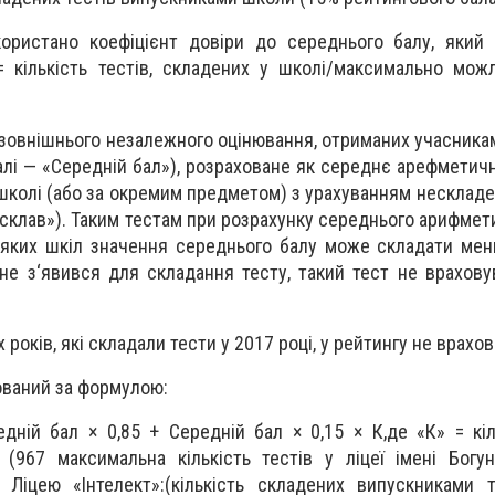
користано коефіцієнт довіри до середнього балу, який
 кількість тестів, складених у школі/максимально можл
 зовнішнього незалежного оцінювання, отриманих учасника
алі — «Середній бал»), розраховане як середнє арефметичн
у школі (або за окремим предметом) з урахуванням нескладе
 склав»). Таким тестам при розрахунку середнього арифмет
еяких шкіл значення середнього балу може складати мен
е з‘явився для складання тесту, такий тест не врахову
років, які складали тести у 2017 році, у рейтингу не врахов
ований за формулою:
дній бал × 0,85 + Середній бал × 0,15 × К,де «К» = кіль
(967 максимальна кількість тестів у ліцеї імені Богун
 Ліцею «Інтелект»:(кількість складених випускниками 