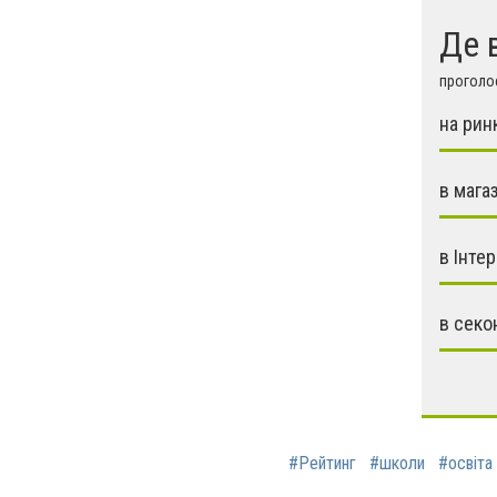
Де 
проголос
на рин
в мага
в Інтер
в секо
#Рейтинг
#школи
#освіта