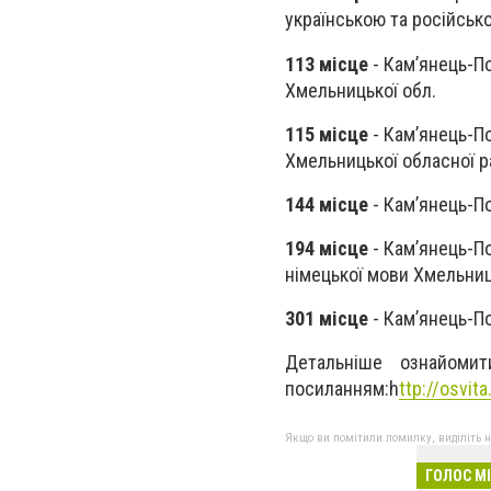
українською та російськ
113 місце
- Кам’янець-П
Хмельницької обл.
115 місце
- Кам’янець-По
Хмельницької обласної р
144 місце
- Кам’янець-По
194 місце
- Кам’янець-По
німецької мови Хмельниц
301 місце
- Кам’янець-По
Детальніше ознайоми
посиланням:h
ttp://osvit
Якщо ви помітили помилку, виділіть нео
ГОЛОС М