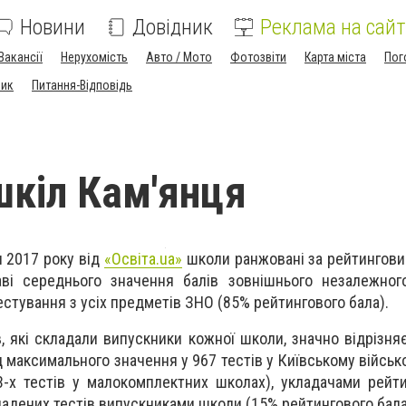
Новини
Довідник
Реклама на сайт
Вакансії
Нерухомість
Авто / Мото
Фотозвіти
Карта міста
Пог
ник
Питання-Відповідь
шкіл Кам'янця
и 2017 року від
«Освіта.ua»
школи ранжовані за рейтингови
аві середнього значення балів зовнішнього незалежног
стування з усіх предметів ЗНО (85% рейтингового бала).
ів, які складали випускники кожної школи, значно відрізня
 максимального значення у 967 тестів у Київському військо
3-х тестів у малокомплектних школах), укладачами рейт
кладених тестів випускниками школи (15% рейтингового бала