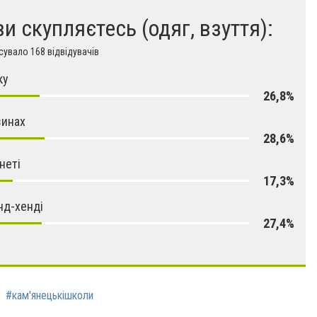
ви скупляєтесь (одяг, взуття):
увало 168 відвідувачів
ку
26,8%
зинах
28,6%
неті
17,3%
нд-хенді
27,4%
#кам'янецькішколи