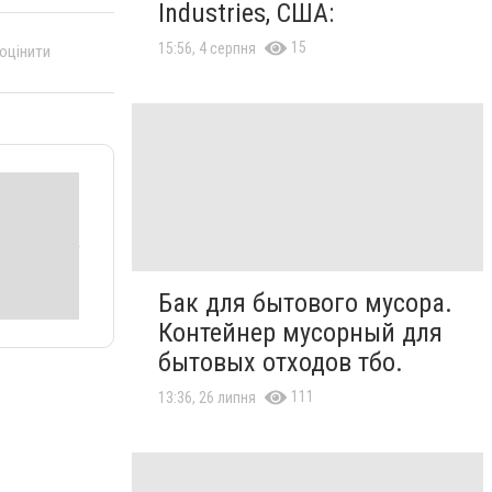
Industries, США:
15
15:56, 4 серпня
 оцінити
Бак для бытового мусора.
Контейнер мусорный для
бытовых отходов тбо.
111
13:36, 26 липня