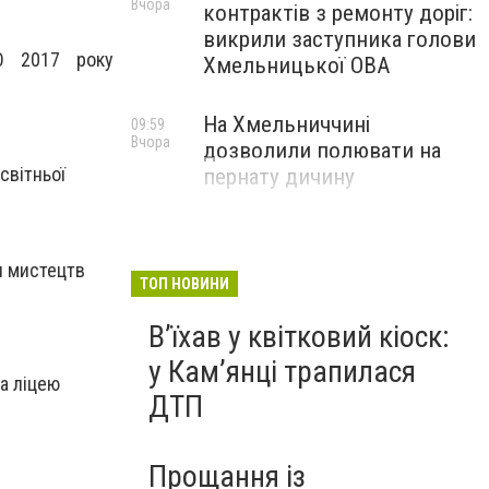
Вчора
контрактів з ремонту доріг:
викрили заступника голови
НО 2017 року
Хмельницької ОВА
На Хмельниччині
09:59
Вчора
дозволили полювати на
світньої
пернату дичину
ли мистецтв
ТОП НОВИНИ
Вʼїхав у квітковий кіоск:
у Камʼянці трапилася
та ліцею
ДТП
Прощання із