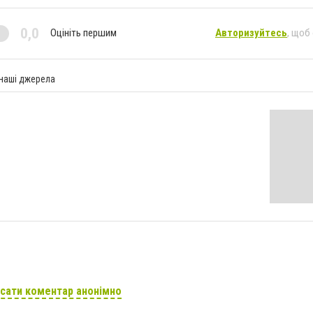
0,0
Оцініть першим
Авторизуйтесь
, щоб
 наші джерела
сати коментар анонімно