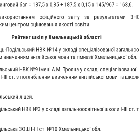
нговий бал = 187,5 х 0,85 + 187,5 х 0,15 х 145/967 = 163,6.
икористанням офіційного звіту за результатами З
им центром оцінювання якості освіти.
Рейтинг шкіл у Хмельницькій області
ць-Подільський НВК №14 у складі спеціалізованої загальноо
м вивченням англійської мови та гімназії Хмельницької обл.
льський НВК №9 імені А.М. Трояна у складі спеціалізованої
I-III ст. з поглибленим вивченням англійської мови та шко
льський ліцей.
ільський НВК №3 у складі загальноосвітньої школи І-ІІІ ст. 
ільська ЗОШ I-III ст. №10 Хмельницької обл.