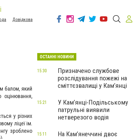
і
ода
Довідкова
ОСТАННІ НОВИНИ
Призначено службове
15:30
розслідування пожежі на
сміттєзвалищі у Кам’янці
м балом, який
о оцінювання,
У Кам’янці-Подільському
15:21
патрульні виявили
ється у різних
нетверезого водія
вому ліцеї ім.
ингу зроблено
На Камʼянеччині двоє
15:11
).