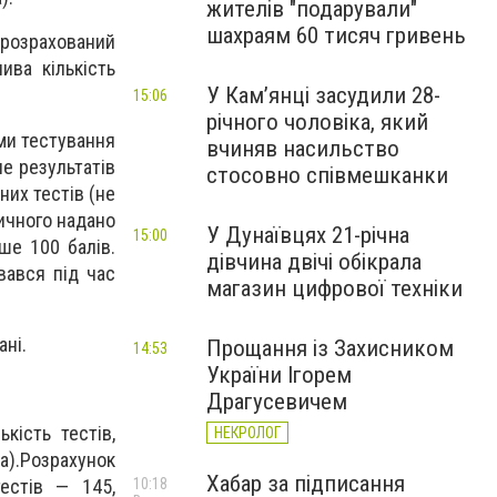
жителів "подарували"
шахраям 60 тисяч гривень
 розрахований
ива кількість
У Камʼянці засудили 28-
15:06
річного чоловіка, який
ми тестування
вчиняв насильство
е результатів
стосовно співмешканки
них тестів (не
ичного надано
У Дунаївцях 21-річна
15:00
ше 100 балів.
дівчина двічі обікрала
вався під час
магазин цифрової техніки
ані.
Прощання із Захисником
14:53
України Ігорем
Драгусевичем
кість тестів,
НЕКРОЛОГ
а).Розрахунок
Хабар за підписання
10:18
тестів — 145,