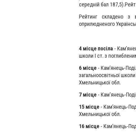
середній бал 187,5).Рейти
Рейтинг складено з в
оприлюдненого Українськ
4 місце посіла
- Кам’яне
школи І ст. з поглиблени
6 місце
- Кам’янець-Поді
загальноосвітньої школи 
Хмельницької обл.
7 місце
- Кам'янець-Поді
15 місце
- Кам’янець-Под
Хмельницької обл.
16 місце
- Кам’янець-Под