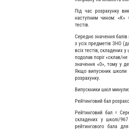
Під час розрахунку ви
наступним чином: «К» =
тестів.
Середнє значення балів
з усіх предметів ЗНО (д
всіх тестів, складених 
подолав поріг «склав/не
значення «0», тому у д
Якщо випускник школи н
розрахунку.
Випускники шкіл минулих 
Рейтинговий бал розрах
Рейтинговий бал = Сере
складених у школі/967 
рейтингового бала для