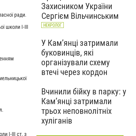
Захисником України
Сергієм Вільчинським
ласної ради.
НЕКРОЛОГ
ї школи I-III
У Кам’янці затримали
буковинців, які
ченням
організували схему
втечі через кордон
Хмельницької
Вчинили бійку в парку: у
Кам’янці затримали
трьох неповнолітніх
л.
хуліганів
 I-III ст. з