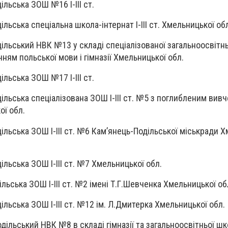
ільська ЗОШ №16 I-III ст.
ільська спеціальна школа-інтернат І-ІІІ ст. Хмельницької об
ільський НВК №13 у складі спеціалізованої загальноосвітньо
ням польської мови і гімназії Хмельницької обл.
ільська ЗОШ №17 I-III ст.
ільська спеціалізована ЗОШ I-III ст. №5 з поглибленим вив
ї обл.
ільська ЗОШ I-III ст. №6 Кам’янець-Подільської міськради 
ільська ЗОШ I-III ст. №7 Хмельницької обл.
льська ЗОШ I-ІІІ ст. №2 імені Т.Г.Шевченка Хмельницької об
ільська ЗОШ I-III ст. №12 ім. Л.Дмитерка Хмельницької обл.
ільський НВК №8 в складі гімназії та загальноосвітньої школи