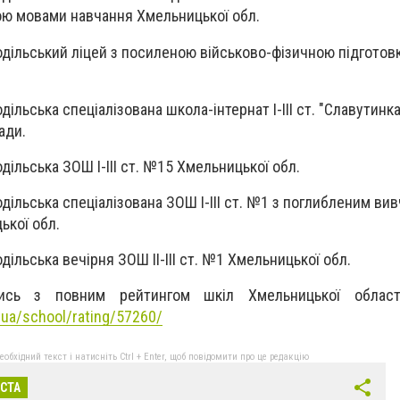
ою мовами навчання Хмельницької обл.
одільський ліцей з посиленою військово-фізичною підготов
дільська спеціалізована школа-інтернат І-ІІІ ст. "Славутинка
ади.
дільська ЗОШ I-III ст. №15 Хмельницької обл.
дільська спеціалізована ЗОШ І-ІІІ ст. №1 з поглибленим ви
ької обл.
дільська вечірня ЗОШ ІI-III ст. №1 Хмельницької обл.
тись з повним рейтингом шкіл Хмельницької област
a.ua/school/rating/57260/
бхідний текст і натисніть Ctrl + Enter, щоб повідомити про це редакцію
ІСТА