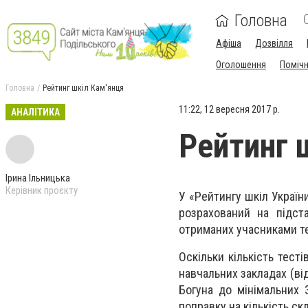
Головна
Афіша
Дозвілля
Оголошення
Поміч
Головна
Рейтинг шкіл Кам'янця
11:22, 12 вересня 2017 р.
АНАЛІТИКА
Рейтинг 
Ірина Ільницька
Керівник проєкту
У «Рейтингу шкіл Україн
розрахований на підст
отриманих учасниками те
Оскільки кількість тест
навчальних закладах (від
Богуна до мінімальних 
поправку на кількість с