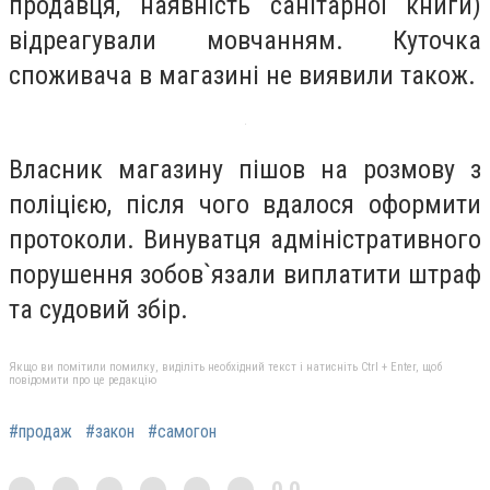
продавця, наявність санітарної книги)
відреагували мовчанням. Куточка
споживача в магазині не виявили також.
Власник магазину пішов на розмову з
поліцією, після чого вдалося оформити
протоколи. Винуватця адміністративного
порушення зобов`язали виплатити штраф
та судовий збір.
Якщо ви помітили помилку, виділіть необхідний текст і натисніть Ctrl + Enter, щоб
повідомити про це редакцію
#продаж
#закон
#самогон