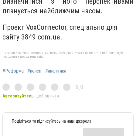
Визначитися з його перспективами
планується найближчим часом.
Проект VoxConnector, спеціально для
сайту 3849 com.ua.
Якщо ви помітили помилку, виділіть необхідний текст і натисніть Ctrl + Enter, щоб
повідомити про це редакцію
#Реформа
#пенсії
#аналітика
0,0
Авторизуйтесь
, щоб оцінити
Поділіться та підписуйтесь на наші джерела