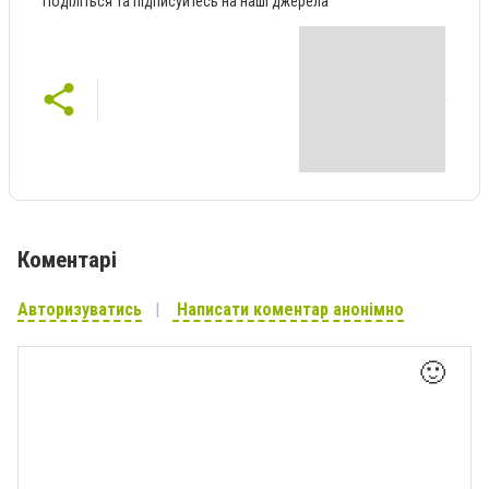
Поділіться та підписуйтесь на наші джерела
Коментарі
Авторизуватись
Написати коментар анонімно
🙂