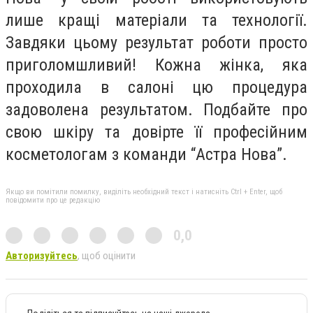
лише кращі матеріали та технології.
Завдяки цьому результат роботи просто
приголомшливий! Кожна жінка, яка
проходила в салоні цю процедура
задоволена результатом. Подбайте про
свою шкіру та довірте її професійним
косметологам з команди “Астра Нова”.
Якщо ви помітили помилку, виділіть необхідний текст і натисніть Ctrl + Enter, щоб
повідомити про це редакцію
0,0
Авторизуйтесь
, щоб оцінити