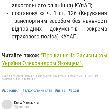
алкогольного сп’яніння) КУпАП;
постанову за ч. 1 ст. 126 (Керування
транспортним засобом без наявності
відповідних документів, зокрема
страхового поліса) КУпАП.
Читайте також:
"Прощання із Захисником
України Олександром Яковцем".
Якщо ви помітили помилку, виділіть необхідний текст і натисніть Ctrl + Enter, щоб
повідомити про це редакцію
#мотоцикл
#алкогольний стан
#наїзд
#водій
Книш Маргарита
Журналіст