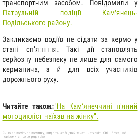
транспортним засобом.
Повідомили у
Патрульній поліції Кам'янець-
Подільського району.
Закликаємо водіїв не сідати за кермо у
стані сп’яніння. Такі дії становлять
серйозну небезпеку не лише для самого
керманича, а й для всіх учасників
дорожнього руху.
Читайте також:
"На Камʼянеччині п'яний
мотоцикліст наїхав на жінку".
Якщо ви помітили помилку, виділіть необхідний текст і натисніть Ctrl + Enter, щоб
повідомити про це редакцію