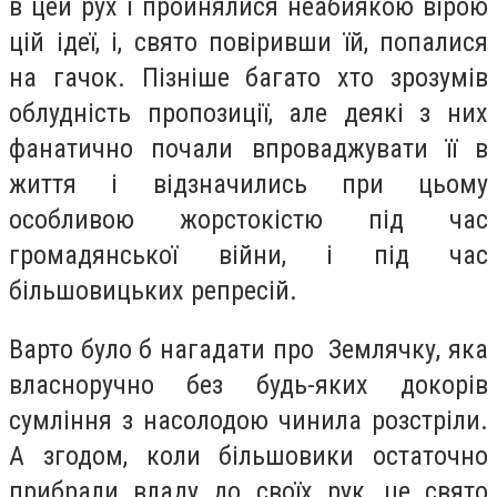
в цей рух і пройнялися неабиякою вірою
цій ідеї, і, свято повіривши їй, попалися
на гачок. Пізніше багато хто зрозумів
облудність пропозиції, але деякі з них
фанатично почали впроваджувати її в
життя і відзначились при цьому
особливою жорстокістю під час
громадянської війни, і під час
більшовицьких репресій.
Варто було б нагадати про Землячку, яка
власноручно без будь-яких докорів
сумління з насолодою чинила розстріли.
А згодом, коли більшовики остаточно
прибрали владу до своїх рук, це свято