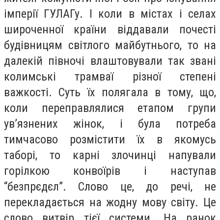
імперії ГУЛАГу. І коли в містах і селах
широченної країни віддавали почесті
будівницям світлого майбутнього, то на
далекій півночі влаштовували так звані
колимські трамваї різної степені
важкості. Суть їх полягала в тому, що,
коли переправлялися етапом групи
ув’язнених жінок, і була потреба
тимчасово розмістити їх в якомусь
таборі, то карні злочинці напували
горілкою конвоїрів і наступав
“безпрєдєл”. Слово це, до речі, не
перекладається на жодну мову світу. Це
слово витвір тієї системи. На ранок