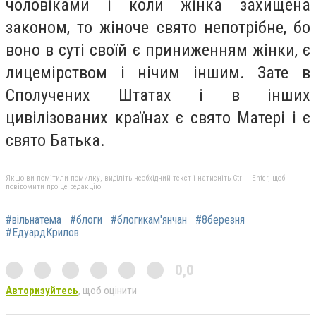
чоловіками і коли жінка захищена
законом, то жіноче свято непотрібне, бо
воно в суті своїй є приниженням жінки, є
лицемірством і нічим іншим. Зате в
Сполучених Штатах і в інших
цивілізованих країнах є свято Матері і є
свято Батька.
Якщо ви помітили помилку, виділіть необхідний текст і натисніть Ctrl + Enter, щоб
повідомити про це редакцію
#вільнатема
#блоги
#блогикам'янчан
#8березня
#ЕдуардКрилов
0,0
Авторизуйтесь
, щоб оцінити