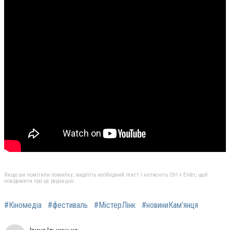
Якщо ви помітили помилку, виділіть необхідний текст і натисніть Ctrl + Enter, щоб
повідомити про це редакцію
#Кіномедіа
#фестиваль
#МістерЛінк
#новиниКам'янця