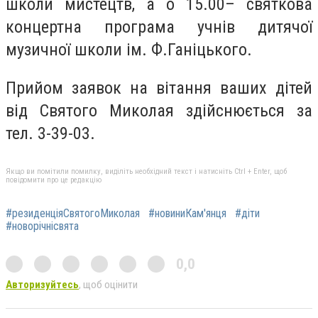
школи мистецтв, а о 15.00– святкова
концертна програма учнів дитячої
музичної школи ім. Ф.Ганіцького.
Прийом заявок на вітання ваших дітей
від Святого Миколая здійснюється за
тел. 3-39-03.
Якщо ви помітили помилку, виділіть необхідний текст і натисніть Ctrl + Enter, щоб
повідомити про це редакцію
#резиденціяСвятогоМиколая
#новиниКам'янця
#діти
#новорічнісвята
0,0
Авторизуйтесь
, щоб оцінити