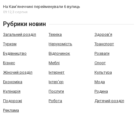
На Камʼянеччині перейменували 6 вулиць
09:12,
3 серпня
Рубрики новин
Загальний розділ
Техніка
Здоров'я
Туризм
Нерухомість
Транспорт
Будівництво
Відпочинок
Розваги
Бізнес
Меблі
Спорт
Жіночий розділ
Інтернет
Культура
Економіка
Інтер'єр
Мода
Кулінарія
Послуги
Родина
Подорожі
Робота
Дитячий розділ
Реклама