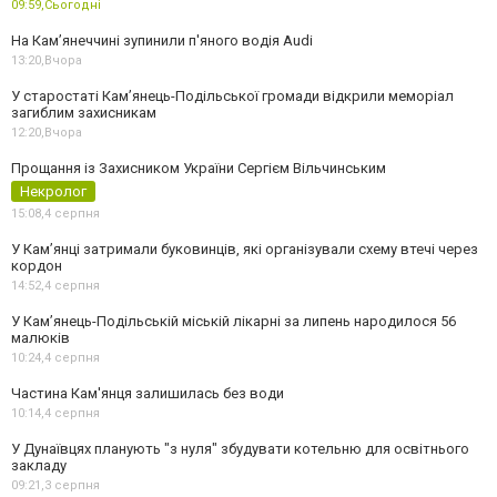
09:59,
Сьогодні
На Камʼянеччині зупинили п'яного водія Audi
13:20,
Вчора
У старостаті Кам’янець-Подільської громади відкрили меморіал
загиблим захисникам
12:20,
Вчора
Прощання із Захисником України Сергієм Вільчинським
Некролог
15:08,
4 серпня
У Кам’янці затримали буковинців, які організували схему втечі через
кордон
14:52,
4 серпня
У Кам’янець-Подільській міській лікарні за липень народилося 56
малюків
10:24,
4 серпня
Частина Кам'янця залишилась без води
10:14,
4 серпня
У Дунаївцях планують "з нуля" збудувати котельню для освітнього
закладу
09:21,
3 серпня