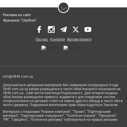
Реклама на сайті
Франшиза "CitySites"
Про нас
Контакти
Автори проєкту
info@3849.com.ua
Допускається цитування матеріалів без отримання попередньої згоди
3849.com.ua за умови розміщення в тексті обов'язкового посилання на
3849.com.ua - Сайт міста Кам'янця-Подільського. Для інтернет-видань
обов'язкове розміщення прямого, відкритого для пошукових систем
гіперпосилання на цитовані статті не нижче другого абзацу в тексті або в
якості джерела. Порушення виняткових прав переслідується Законом.
Матеріали з плашками "Новини компаній", "Промо", "Партнерський
матеріал", "Партнерський спецпроєкт", "Політичні новини", "Пресреліз",
"PR", "Офіційно", "Політична реклама" публікуються на правах реклами.