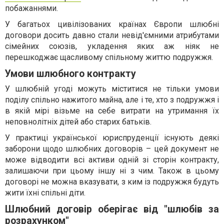
побажаннями.
У багатьох цивілізованих країнах Європи шлюбні
договори досить давно стали невід'ємними атрибутами
сімейних союзів, укладення яких аж ніяк не
перешкоджає щасливому спільному життю подружжя.
Умови шлюбного контракту
У шлюбній угоді можуть міститися не тільки умови
поділу спільно нажитого майна, але і те, хто з подружжя і
в якій мірі візьме на себе витрати на утримання їх
неповнолітніх дітей або старих батьків.
У практиці української юриспруденції існують деякі
заборони щодо шлюбних договорів – цей документ не
може відводити всі активи одній зі сторін контракту,
залишаючи при цьому іншу ні з чим. Також в цьому
договорі не можна вказувати, з ким із подружжя будуть
жити їхні спільні діти.
Шлюбний договір оберігає від "шлюбів за
розрахунком"