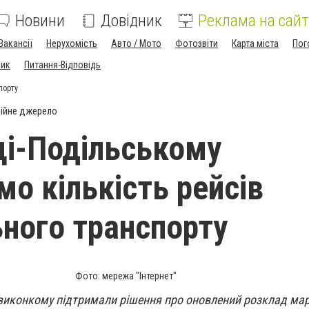
Новини
Довідник
Реклама на сайт
Вакансії
Нерухомість
Авто / Мото
Фотозвіти
Карта міста
Пог
ник
Питання-Відповідь
порту
ійне джерело
ці-Подільському
мо кількість рейсів
ного транспорту
Фото: мережа "Інтернет"
і виконкому підтримали рішення про оновлений розклад ма