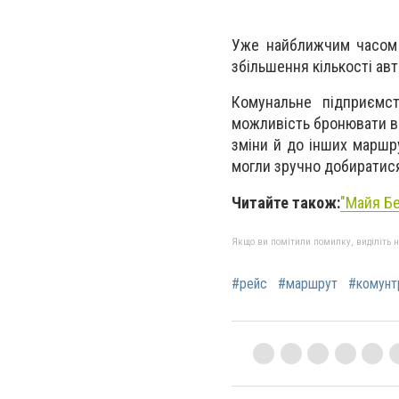
Уже найближчим часом к
збільшення кількості авт
Комунальне підприємст
можливість бронювати во
зміни й до інших маршру
могли зручно добиратися 
Читайте також:
"Майя Бе
Якщо ви помітили помилку, виділіть нео
#рейс
#маршрут
#комунт