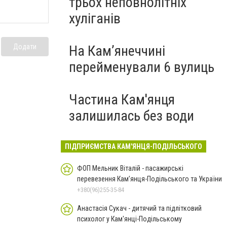
трьох неповнолітніх
хуліганів
Додати
На Камʼянеччині
перейменували 6 вулиць
Частина Кам'янця
залишилась без води
ПІДПРИЄМСТВА КАМ'ЯНЦЯ-ПОДІЛЬСЬКОГО
ФОП Мельник Віталій - пасажирські
перевезення Кам’янця-Подільського та України
+380(96)255-35-84
Анастасія Сукач - дитячий та підлітковий
психолог у Кам'янці-Подільському