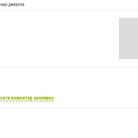
 наші джерела
сати коментар анонімно