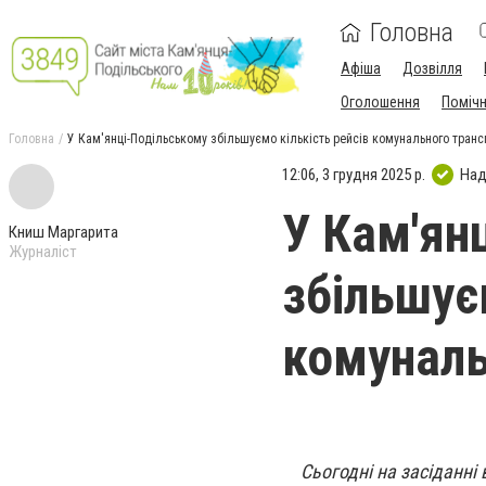
Головна
Афіша
Дозвілля
Оголошення
Поміч
Головна
У Кам'янці-Подільському збільшуємо кількість рейсів комунального транс
12:06, 3 грудня 2025 р.
Над
У Кам'ян
Книш Маргарита
Журналіст
збільшує
комуналь
Сьогодні на засіданн