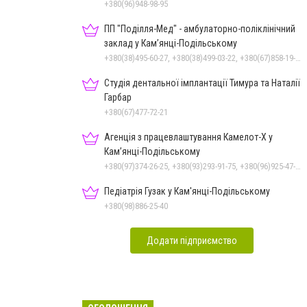
+380(96)948-98-95
ПП "Поділля-Мед" - амбулаторно-поліклінічний
заклад у Кам’янці-Подільському
+380(38)495-60-27, +380(38)499-03-22, +380(67)858-19-75
Студія дентальної імплантації Тимура та Наталії
Гарбар
+380(67)477-72-21
Агенція з працевлаштування Камелот-Х у
Кам’янці-Подільському
+380(97)374-26-25, +380(93)293-91-75, +380(96)925-47-71, +380(73)327-54-83
Педіатрія Гузак у Кам'янці-Подільському
+380(98)886-25-40
Додати підприємство