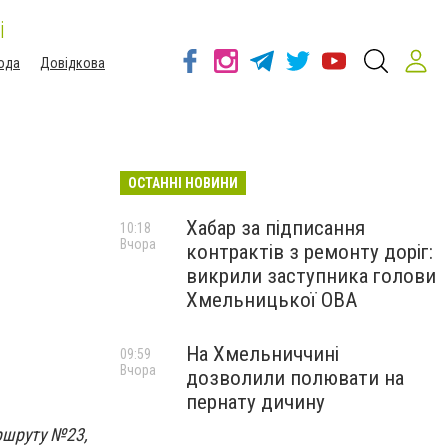
і
ода
Довідкова
ОСТАННІ НОВИНИ
Хабар за підписання
10:18
Вчора
контрактів з ремонту доріг:
викрили заступника голови
Хмельницької ОВА
На Хмельниччині
09:59
Вчора
дозволили полювати на
пернату дичину
ршруту №23,