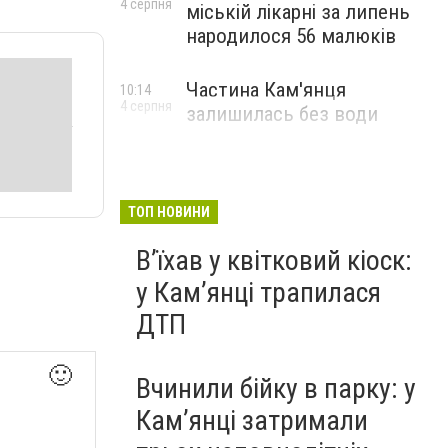
4 серпня
міській лікарні за липень
народилося 56 малюків
Частина Кам'янця
10:14
4 серпня
залишилась без води
ТОП НОВИНИ
Вʼїхав у квітковий кіоск:
у Камʼянці трапилася
ДТП
🙂
Вчинили бійку в парку: у
Кам’янці затримали