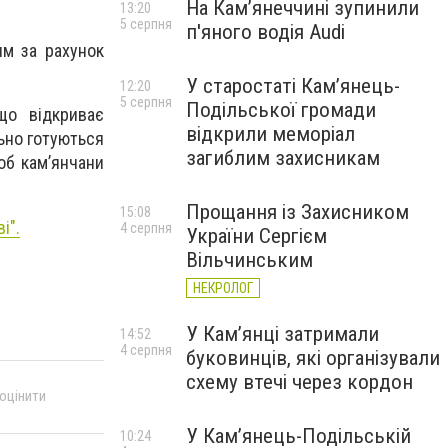
На Камʼянеччині зупинили
13:20
5 серпня
п'яного водія Audi
им за рахунок
У старостаті Кам’янець-
12:20
5 серпня
Подільської громади
що відкриває
відкрили меморіал
льно готуються
загиблим захисникам
об кам’янчани
Прощання із Захисником
15:08
і".
4 серпня
України Сергієм
Вільчинським
НЕКРОЛОГ
У Кам’янці затримали
14:52
4 серпня
буковинців, які організували
схему втечі через кордон
 оцінити
У Кам’янець-Подільській
10:24