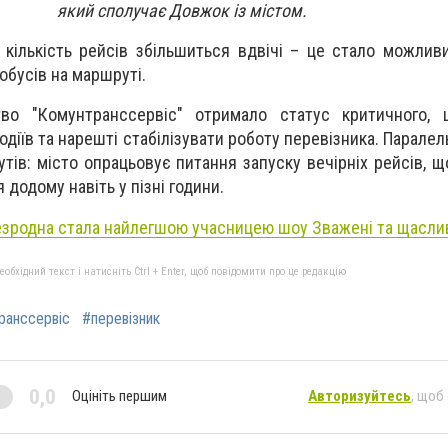
який сполучає Довжок із містом.
ількість рейсів збільшиться вдвічі – це стало можлив
обусів на маршруті.
во "Комунтранссервіс" отримало статус критичного, 
діїв та нарешті стабілізувати роботу перевізника. Парале
тів: місто опрацьовує питання запуску вечірніх рейсів, щ
додому навіть у пізні години.
зродна стала найлегшою учасницею шоу Зважені та щаслив
бхідний текст і натисніть Ctrl + Enter, щоб повідомити про це редакцію
ранссервіс
#перевізник
0,0
Оцініть першим
Авторизуйтесь
, щоб