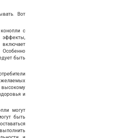
ывать. Вот
конопли с
 эффекты,
 включает
. Особенно
едует быть
отребители
ь желаемых
 высокому
здоровья и
пли могут
могут быть
ставаться
 выполнить
льности и