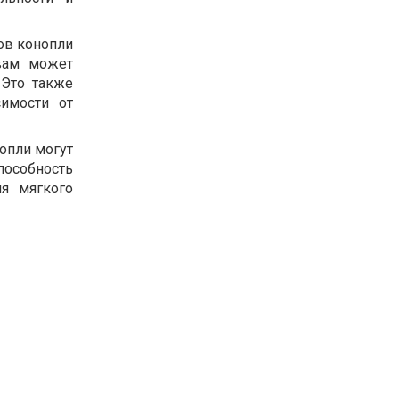
ов конопли
 вам может
 Это также
симости от
опли могут
особность
я мягкого