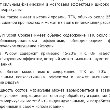
ет сильным физическим и мозговым эффектом и широко
 марихуаны.
lla Glue также имеет высокий уровень ТГК, обычно около 2
ей сильной прочностью и может вызвать интенсивный рас
: Girl Scout Cookies имеет обычно содержание ТГК около 
 сбалансированными эффектами, объединяющими ф
ихическое ощущение эйфории.
ite Widow содержит примерно 15-20% ТГК. Он извес
улирующим эффектом, который может вызывать чувство
вения.
ruce Banner может иметь содержание ТГК до 30%. 
 сильным психоактивным эффектом и может вызыват
е счастья.
ощность сортов марихуаны может варьироваться в зави
я условия выращивания, генетику, обработку и хранение.
та марихуаны могут быть индивидуальными, и потребит
еренными в своем использовании.