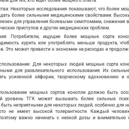
ым для тех, кто ищет более мощного опыта.
тва: Некоторые исследования показывают, что более мо
адать более сильными медицинскими свойствами. Высок
лезен для управления болевыми симптомами, снижения в
ческих приступов и других медицинских проблем.
ия: Потребители, ищущие более мощные сорта коноп
димость курить или употреблять меньше продукта, что
. Это может привести к экономии на расходах и продолж
спользование: Для некоторых людей мощные сорта кон
ьными для развлекательного использования. Их сильн
вать усиленной эйфории, творческому вдохновению и
спользование мощных сортов конопли должно быть ос
ий уровень ТГК может вызывать более сильные псих
 быть неприятными для некоторых людей, особенно для 
 кто не имеет высокой толерантности. Каждый челове
 поэтому важно начинать с низкой дозы и внимательно 