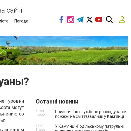
а сайті
міста
Погода
хуаны?
Останні новини
ие уровни
сорта могут
15:30,
Призначено службове розслідування
авнению со
Вчора
пожежі на сміттєзвалищі у Кам’янці
ны
:
15:21,
У Кам’янці-Подільському патрульні
 в среднем
Вчора