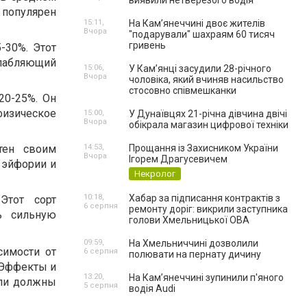
виявили нетверезого водія
 популярен
15:11,
На Камʼянеччині двоє жителів
Вчора
"подарували" шахраям 60 тисяч
гривень
5-30%. Этот
слабляющий
15:06,
У Камʼянці засудили 28-річного
Вчора
чоловіка, який вчиняв насильство
стосовно співмешканки
20-25%. Он
изическое
15:00,
У Дунаївцях 21-річна дівчина двічі
Вчора
обікрала магазин цифрової техніки
тен своим
14:53,
Прощання із Захисником України
Вчора
Ігорем Драгусевичем
 эйфории и
Некролог
10:18,
Хабар за підписання контрактів з
Этот сорт
6 серпня
ремонту доріг: викрили заступника
ь сильную
голови Хмельницької ОВА
09:59,
На Хмельниччині дозволили
симости от
6 серпня
полювати на пернату дичину
 Эффекты и
13:20,
На Камʼянеччині зупинили п'яного
ели должны
5 серпня
водія Audi