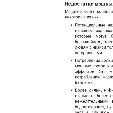
Недостатки мощных
Мощные сорта конопли 
некоторые из них:
Потенциальные не
высоким содержа
которые могут 
беспокойство, тре
людям с низкой то
осторожными.
Потребление больш
мощных сортов кон
эффектов. Это м
потреблению марих
бюджета.
Более сильные фи
вызывать более с
нежелательными в
бодрствующим, фун
задачи, слишком