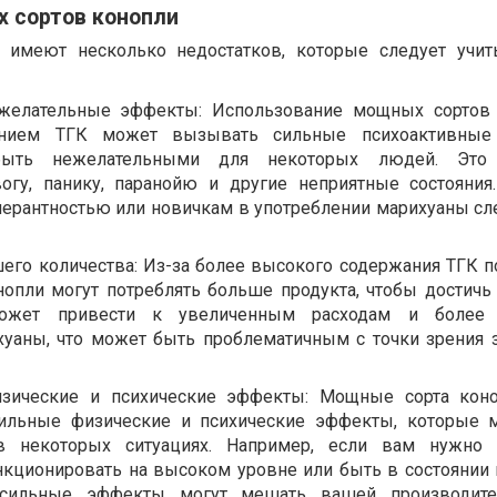
 сортов конопли
имеют несколько недостатков, которые следует учит
желательные эффекты: Использование мощных сортов 
нием ТГК может вызывать сильные психоактивные
быть нежелательными для некоторых людей. Это
вогу, панику, паранойю и другие неприятные состояния
лерантностью или новичкам в употреблении марихуаны сл
его количества: Из-за более высокого содержания ТГК п
опли могут потреблять больше продукта, чтобы достич
ожет привести к увеличенным расходам и более
уаны, что может быть проблематичным с точки зрения 
зические и психические эффекты: Мощные сорта коно
ильные физические и психические эффекты, которые 
 некоторых ситуациях. Например, если вам нужно о
кционировать на высоком уровне или быть в состоянии
 сильные эффекты могут мешать вашей производите