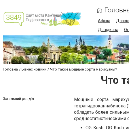
Головн
Афіша
Дозві
Довідкова
Ог
Головна
Бізнес новини
Что такое мощные сорта марихуаны?
Что т
Загальний розділ
Мощные сорта мариху
тетрагидроканнабинола (
обладать более сильны
среднестатистическими 
OG Kush: OG Kush 