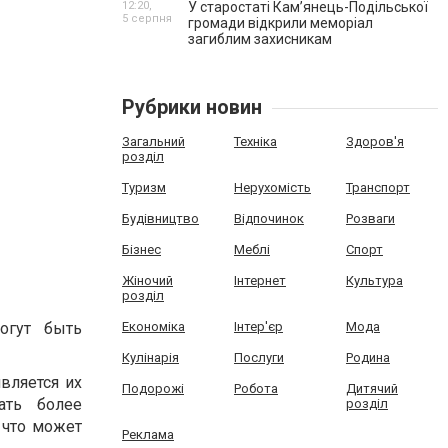
12:20,
У старостаті Кам’янець-Подільської
5 серпня
громади відкрили меморіал
загиблим захисникам
Рубрики новин
Загальний
Техніка
Здоров'я
розділ
Туризм
Нерухомість
Транспорт
Будівництво
Відпочинок
Розваги
Бізнес
Меблі
Спорт
Жіночий
Інтернет
Культура
розділ
огут быть
Економіка
Інтер'єр
Мода
Кулінарія
Послуги
Родина
вляется их
Подорожі
Робота
Дитячий
ать более
розділ
 что может
Реклама