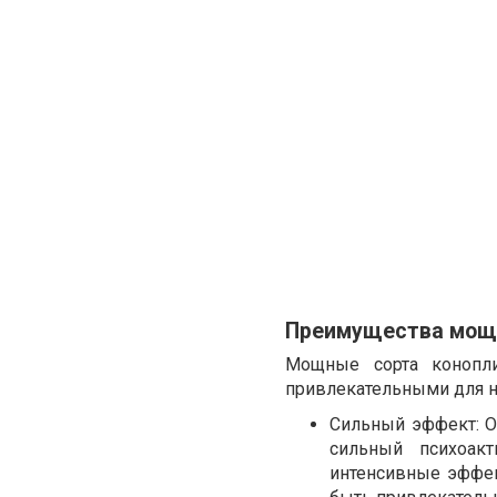
Преимущества мощн
Мощные сорта конопл
привлекательными для н
Сильный эффект: О
сильный психоак
интенсивные эффек