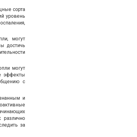
щные сорта
ий уровень
оспаления,
ли, могут
бы достичь
ительности
опли могут
ые эффекты
 общению с
ознанным и
оактивные
начинающих
к различно
следить за