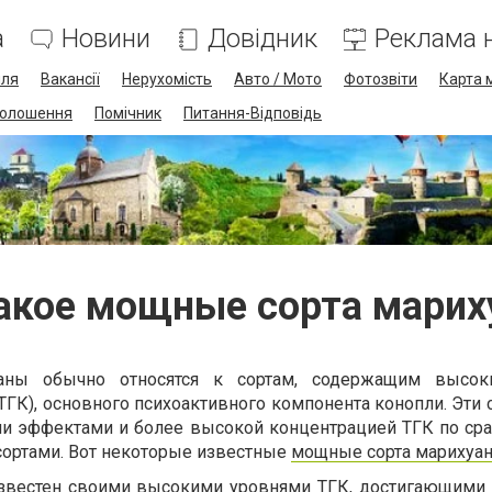
а
Новини
Довідник
Реклама н
лля
Вакансії
Нерухомість
Авто / Мото
Фотозвіти
Карта 
олошення
Помічник
Питання-Відповідь
акое мощные сорта мари
аны обычно относятся к сортам, содержащим высок
ТГК), основного психоактивного компонента конопли. Эти 
ми эффектами и более высокой концентрацией ТГК по ср
сортами. Вот некоторые известные
мощные сорта марихуа
известен своими высокими уровнями ТГК, достигающими