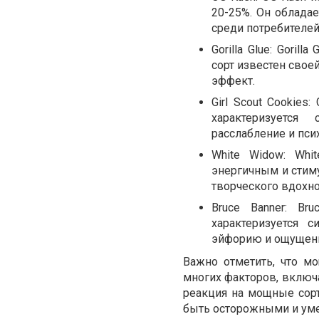
20-25%. Он облада
среди потребителей
Gorilla Glue: Gori
сорт известен сво
эффект.
Girl Scout Cookies
характеризуется
расслабление и пс
White Widow: Wh
энергичным и стим
творческого вдохно
Bruce Banner: B
характеризуется
эйфорию и ощущени
Важно отметить, что м
многих факторов, включа
реакция на мощные сор
быть осторожными и ум