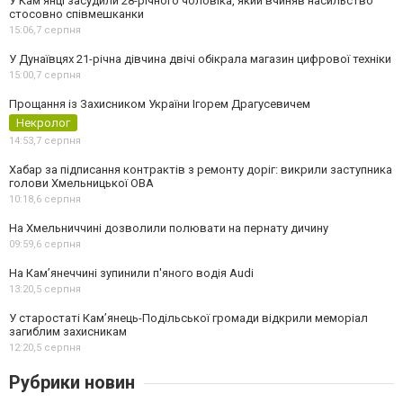
У Камʼянці засудили 28-річного чоловіка, який вчиняв насильство
стосовно співмешканки
15:06,
7 серпня
У Дунаївцях 21-річна дівчина двічі обікрала магазин цифрової техніки
15:00,
7 серпня
Прощання із Захисником України Ігорем Драгусевичем
Некролог
14:53,
7 серпня
Хабар за підписання контрактів з ремонту доріг: викрили заступника
голови Хмельницької ОВА
10:18,
6 серпня
На Хмельниччині дозволили полювати на пернату дичину
09:59,
6 серпня
На Камʼянеччині зупинили п'яного водія Audi
13:20,
5 серпня
У старостаті Кам’янець-Подільської громади відкрили меморіал
загиблим захисникам
12:20,
5 серпня
Рубрики новин