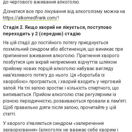
до чергового вживання алкоголю.
Дізнатися все про лікування від алкоголізму можна на
https://alkomedfrank.com/
!
Стадія 2. Якщо хворий не лікується, поступово
переходить у 2 (середню) стадію
На цій стадії до постійного потягу приєднується
похмільний синдром або абстиненція, що виникає при
припиненні вживання алкоголю. Прагнення хворого
позбутися цих вкрай неприємних відчуттів шляхом
прийому нових порцій алкоголю набуває вигляду
нав'язливого потягу до нього. Ця «боротьба із
хворобою» програється, і хворий входить у черговий
запой. На тлі запою зростає і кількість спиртного, що
випивається. Прийом алкоголю стає регулярним із
різною періодичністю, розвиваються провали в пам'яті.
Щоб правильно діяти після запою, прочитайте у цій
статті.
У хворого з'являється синдром «заперечення
захворювання» (алкоголік не вважає себе хворим і