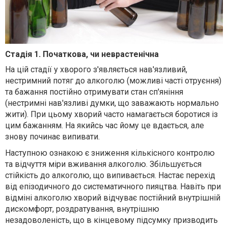
Стадія 1. Початкова, чи неврастенічна
На цій стадії у хворого з'являється нав'язливий,
нестримний потяг до алкоголю (можливі часті отруєння)
та бажання постійно отримувати стан сп'яніння
(нестримні нав'язливі думки, що заважають нормально
жити). При цьому хворий часто намагається боротися із
цим бажанням. На якийсь час йому це вдається, але
знову починає випивати.
Наступною ознакою є зниження кількісного контролю
та відчуття міри вживання алкоголю. Збільшується
стійкість до алкоголю, що випивається. Настає перехід
від епізодичного до систематичного пияцтва. Навіть при
відміні алкоголю хворий відчуває постійний внутрішній
дискомфорт, роздратування, внутрішню
незадоволеність, що в кінцевому підсумку призводить