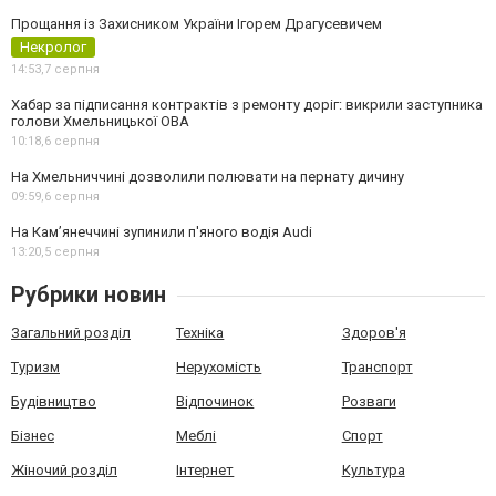
Прощання із Захисником України Ігорем Драгусевичем
Некролог
14:53,
7 серпня
Хабар за підписання контрактів з ремонту доріг: викрили заступника
голови Хмельницької ОВА
10:18,
6 серпня
На Хмельниччині дозволили полювати на пернату дичину
09:59,
6 серпня
На Камʼянеччині зупинили п'яного водія Audi
13:20,
5 серпня
Рубрики новин
Загальний розділ
Техніка
Здоров'я
Туризм
Нерухомість
Транспорт
Будівництво
Відпочинок
Розваги
Бізнес
Меблі
Спорт
Жіночий розділ
Інтернет
Культура