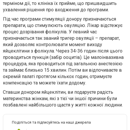
терміном дії, то клініка їх прийме, що пришвидшить
ухвалення рішення про входження до програми.
Під час програми стимуляції донору призначаються
препарати, що стимулюють овуляцію. Лікар відстежує
процес дозрівання фолікулів. У певний час
призначається так званий тригер овуляції – препарат,
який дозволяє контролювати момент виходу
яйцеклітини з фолікула. Через 34-36 годин після цього
проводиться пункція (забір ооцитів). Це малоінвазивна
процедура, яка проводиться під загальною анестезією
та займає близько 15 хвилин. Потім ви відпочиваєте в
окремій палаті протягом кількох годин, отримуєте
компенсацію та можете їхати додому.
Ставши донором яйцеклітин, ви подаруєте радість
материнства жінкам, які з тієї чи іншої причини були
позбавлені найбільшого щастя у житті кожної людини.
Поділіться та підписуйтесь на наші джерела