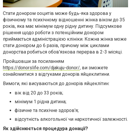
Стати донором ооцитів може будь-яка здорова у
фізичному та психічному відношенні жінка віком до 35
років, яка має мінімум одну рідну дитину. Підсумкове
рішення щодо роботи з потенційним донором
приймається адміністрацією клініки. Кожна жінка може
стати донором до 6 разів, причому між циклами
донорства робиться обов'язкова перерва в 2-3 місяці.
Пройшовши за посиланням
https://donorslife.com/djakuju-donor/
, ви зможете
ознайомитися з відгуками донорів яйцеклитини.
Вимоги, які висуваються до донорів яйцеклітин:
вік від 20 до 33 років;
мінімум 1 рідна дитина;
фізичне та психічне здоров'я;
відсутність алкогольної чи наркотичної залежності.
Як здійснюється процедура донації?