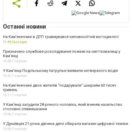
Останні новини
На Кам’янеччині в ДТП травмувався неповнолітній мотоцикліст
11:49,
Сьогодні
Призначено службове розслідування пожежі на сміттєзвалищі у
Кам’янці
15:30,
7 серпня
У Кам’янці-Подільському патрульні виявили нетверезого водія
15:21,
7 серпня
На Камʼянеччині двоє жителів "подарували" шахраям 60 тисяч
гривень
15:11,
7 серпня
У Камʼянці засудили 28-річного чоловіка, який вчиняв насильство
стосовно співмешканки
15:06,
7 серпня
У Дунаївцях 21-річна дівчина двічі обікрала магазин цифрової техніки
15:00,
7 серпня