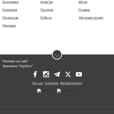
Економіка
Інтер'єр
Мода
Кулінарія
Послуги
Родина
Подорожі
Робота
Дитячий розділ
Реклама
Реклама на сайті
Франшиза "CitySites"
Про нас
Контакти
Автори проєкту