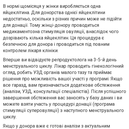
В нормі щомісяця у жінки виробляється одна
яйцеклітина. Для донорства однієї яйцеклітини
недостатньо, оскільки з різних причин може не підійти
для донації. Тому жінці-донору проводиться
медикаментозна стимуляція овуляції, внаслідок чого
дозрівають кілька яйцеклітин. Ця процедура є
безпечною для донора і проводиться під повним
контролем лікаря клініки.
Вперше ви відвідуєте репродуктолога на 3-5-й день
менструального циклу. Лікар проводить гінекологічний
огляд, робить УЗД органів малого тазу та приймає
рішення про можливість вашої участі у програмі. Якщо
все гаразд, вам призначається додаткове обстеження
(аналізи, УЗД, консультації спеціалістів). Після успішного
завершення обстеження вас заносять у базу даних і ви
можете взяти участь у процедурі донації (програма
стимуляції суперовуляції) з наступного менструального
циклу.
Якщо у донора вже є готові аналізи з актуальним