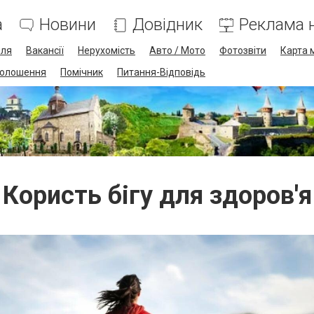
а
Новини
Довідник
Реклама н
лля
Вакансії
Нерухомість
Авто / Мото
Фотозвіти
Карта 
олошення
Помічник
Питання-Відповідь
Користь бігу для здоров'я