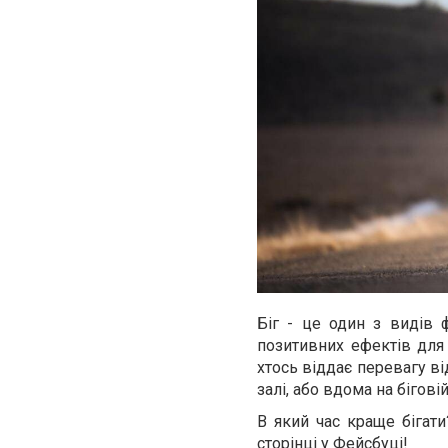
Біг - це один з видів 
позитивних ефектів для 
хтось віддає перевагу в
залі, або вдома на бігові
В який час краще бігат
сторінці у Фейсбуці!