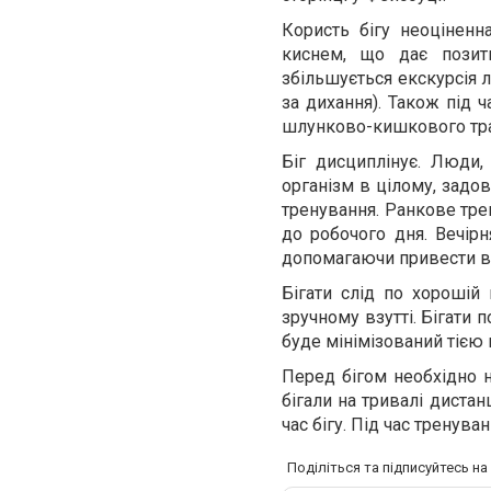
Користь бігу неоціненна
киснем, що дає позит
збільшується екскурсія л
за дихання). Також під ч
шлунково-кишкового тракт
Біг дисциплінує. Люди,
організм в цілому, задо
тренування. Ранкове трен
до робочого дня. Вечірн
допомагаючи привести в 
Бігати слід по хорошій
зручному взутті. Бігати 
буде мінімізований тією
Перед бігом необхідно н
бігали на тривалі диста
час бігу. Під час тренув
Поділіться та підписуйтесь н