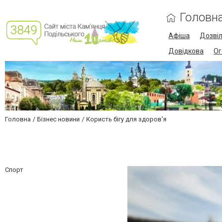
Головн
Афіша
Дозві
Довідкова
Ог
Головна
Бізнес новини
Користь бігу для здоров'я
Спорт