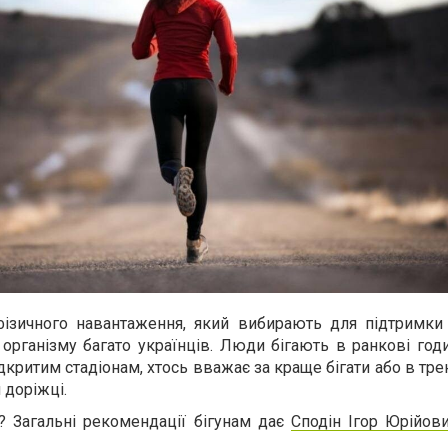
фізичного навантаження, який вибирають для підтримки 
організму багато українців. Люди бігають в ранкові годи
ідкритим стадіонам, хтось вважає за краще бігати або в т
й доріжці.
и? Загальні рекомендації бігунам дає
Cподін Ігор Юрійов