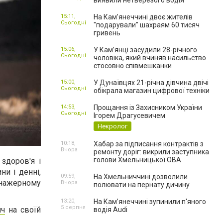
виявили нетверезого водія
15:11,
На Камʼянеччині двоє жителів
Сьогодні
"подарували" шахраям 60 тисяч
гривень
15:06,
У Камʼянці засудили 28-річного
Сьогодні
чоловіка, який вчиняв насильство
стосовно співмешканки
15:00,
У Дунаївцях 21-річна дівчина двічі
Сьогодні
обікрала магазин цифрової техніки
14:53,
Прощання із Захисником України
Сьогодні
Ігорем Драгусевичем
Некролог
10:18,
Хабар за підписання контрактів з
Вчора
ремонту доріг: викрили заступника
голови Хмельницької ОВА
здоров'я і
ни і денні,
09:59,
На Хмельниччині дозволили
ренажерному
Вчора
полювати на пернату дичину
13:20,
На Камʼянеччині зупинили п'яного
5 серпня
ич
на своїй
водія Audi