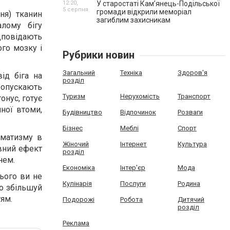
12:20,
У старостаті Кам’янець-Подільської
5 серпня
громади відкрили меморіал
ння) тканин
загиблим захисникам
лому бігу
ідповідають
ого мозку і
Рубрики новин
Загальний
Техніка
Здоров'я
ід біга на
розділ
пропускають
Туризм
Нерухомість
Транспорт
онус, готує
ної втоми,
Будівництво
Відпочинок
Розваги
Бізнес
Меблі
Спорт
вматизму в
Жіночий
Інтернет
Культура
ивний ефект
розділ
нем.
Економіка
Інтер'єр
Мода
цього ви не
Кулінарія
Послуги
Родина
во збільшуй
тям.
Подорожі
Робота
Дитячий
розділ
Реклама