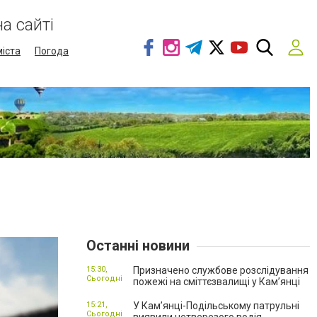
а сайті
міста
Погода
Останні новини
15:30,
Призначено службове розслідування
Сьогодні
пожежі на сміттєзвалищі у Кам’янці
15:21,
У Кам’янці-Подільському патрульні
Сьогодні