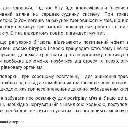
 для здоров'я. Під час бігу йде інтенсифікація (насиче
ивний вплив на серцево-судинну систему. При трива
егких (об'єм легенів за рахунок тренованості м'язів, що в
ас бігу підвищується настрій, поліпшується робота головн
у. Біг на відкритому повітрі підвищує імунітет.
 що регулярно бігають, відзначають позитивний ефект в
волені своєю фігурою і своєю працездатністю, тому і не 
ування допомагає розігнати кров по організму, підвищує т
я пробіжка допоможе позбутися від стресу та психологіч
рівновагу організм.
 поверхні, при хорошому освітленні, і для зниження тра
потрібно подалі від автомобільних трас, інакше весь позит
 шкодою, яку принесе інтенсивне дихання забрудненим кис
е забувати про розминку для розігріву м'язів. Якщо до 
нції, необхідно чергувати біг з швидкою ходьбою, поступо
ання необхідно стежити за пульсом і за загальним самопочут
а наші джерела