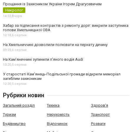
Прощання із Захисником України Ігорем Драгусевичем
Некролог
14:53,
Вчора
Хабар за підписання контрактів з ремонту доріг: викрили заступника
голови Хмельницької ОВА
10:18,
6 серпня
На Хмельниччині дозволили полювати на пернату дичину
09:59,
6 серпня
На Камʼянеччині зупинили п'яного водія Audi
13:20,
5 серпня
У старостаті Кам’янець-Подільської громади відкрили меморіал
загиблим захисникам
12:20,
5 серпня
Рубрики новин
Загальний розділ
Техніка
Здоров'я
Туризм
Нерухомість
Транспорт
Будівництво
Відпочинок
Розваги