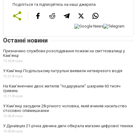
Поділіться та підписуйтесь на наші джерела
Останні новини
Призначено службове розслідування пожежі на сміттєзвалищі у
Кам’янці
15:30,
Вчора
У Кам’янці-Подільському патрульні виявили нетверезого водія
15:21,
Вчора
На Камʼянеччині двоє жителів "подарували" шахраям 60 тисяч
гривень
15:11,
Вчора
У Камʼянці засудили 28-річного чоловіка, який вчиняв насильство
стосовно співмешканки
15:06,
Вчора
У Дунаївцях 21-річна дівчина двічі обікрала магазин цифрової техніки
15:00,
Вчора