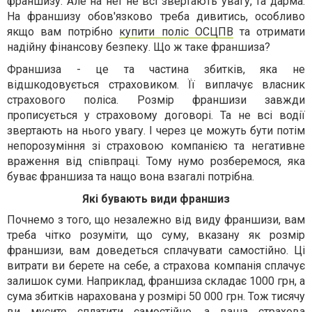
франшизу. Але на неї не всі звертають увагу, та дарма.
На франшизу обов'язково треба дивитись, особливо
якщо вам потрібно
купити поліс ОСЦПВ
та отримати
надійну фінансову безпеку. Що ж таке франшиза?
Франшиза - це та частина збитків, яка не
відшкодовується страховиком. Її виплачує власник
страхового поліса. Розмір франшизи завжди
прописується у страховому договорі. Та не всі водії
звертають на нього увагу. І через це можуть бути потім
непорозуміння зі страховою компанією та негативне
враження від співпраці. Тому нумо розберемося, яка
буває франшиза та нащо вона взагалі потрібна.
Які бувають види франшиз
Почнемо з того, що незалежно від виду франшизи, вам
треба чітко розуміти, що суму, вказану як розмір
франшизи, вам доведеться сплачувати самостійно. Ці
витрати ви берете на себе, а страхова компанія сплачує
залишок суми. Наприклад, франшиза складає 1000 грн, а
сума збитків нарахована у розмірі 50 000 грн. Тож тисячу
ви мусите сплатити самостійно, а ваша страхова