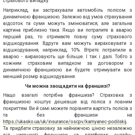
страхового випадку.
Наприклад, ви застрахували автомобіль полісом з
динамічною франшизою. Залежно від умов страхування
відсоток та суми можуть змінюватися, але загальна
картина приблизно така. Якщо ви потрапите в аварію
перший раз, то отримаєте повну суму страхового
відшкодування. Вдруге вам можуть вираховувати з
відшкодування, наприклад, 10%. Втретє потрапили в
аварію - вираховують ще більше. І так і далі. Тобто з
кожним страховим випадком за договором з
динамічною франшизою ви будете отримувати все
менший розмір відшкодування.
Чи можна заощадити на франшизі?
Нащо взагалі потрібна франшиза? Страховка з
франшизою коштує дешевше від поліса з повним
покриттям. Ви й самі можете порівняти вартість полісів з
та без франшизи на
https://ukasko.ua/uk/insurance/oscpv/kamyanec-podilskij
.
Та придбати страховку за найнижчою ціною незалежно
від наявності франшизи на платформі онлайн-