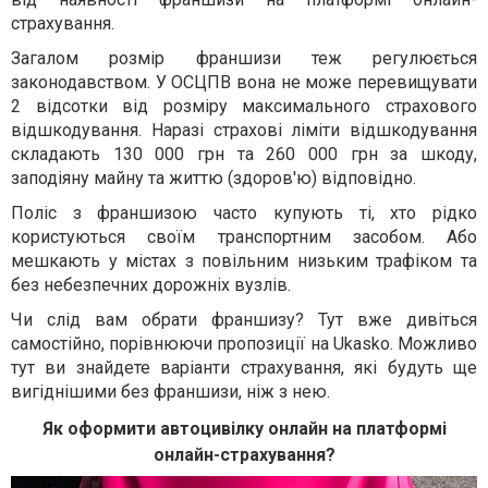
страхування.
Загалом розмір франшизи теж регулюється
законодавством. У ОСЦПВ вона не може перевищувати
2 відсотки від розміру максимального страхового
відшкодування. Наразі страхові ліміти відшкодування
складають 130 000 грн та 260 000 грн за шкоду,
заподіяну майну та життю (здоров'ю) відповідно.
Поліс з франшизою часто купують ті, хто рідко
користуються своїм транспортним засобом. Або
мешкають у містах з повільним низьким трафіком та
без небезпечних дорожніх вузлів.
Чи слід вам обрати франшизу? Тут вже дивіться
самостійно, порівнюючи пропозиції на Ukasko. Можливо
тут ви знайдете варіанти страхування, які будуть ще
вигіднішими без франшизи, ніж з нею.
Як оформити автоцивілку онлайн на платформі
онлайн-страхування?