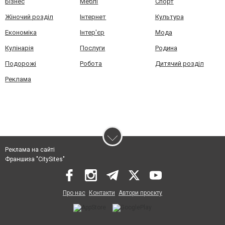
Бізнес
Меблі
Спорт
Жіночий розділ
Інтернет
Культура
Економіка
Інтер'єр
Мода
Кулінарія
Послуги
Родина
Подорожі
Робота
Дитячий розділ
Реклама
Реклама на сайті
Франшиза "CitySites"
Про нас
Контакти
Автори проєкту