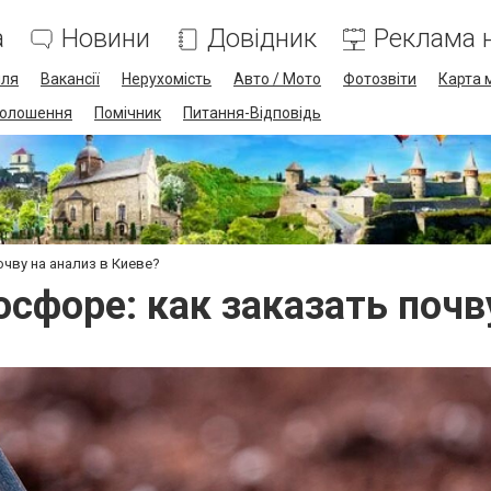
а
Новини
Довідник
Реклама н
лля
Вакансії
Нерухомість
Авто / Мото
Фотозвіти
Карта 
олошення
Помічник
Питання-Відповідь
чву на анализ в Киеве?
сфоре: как заказать почв