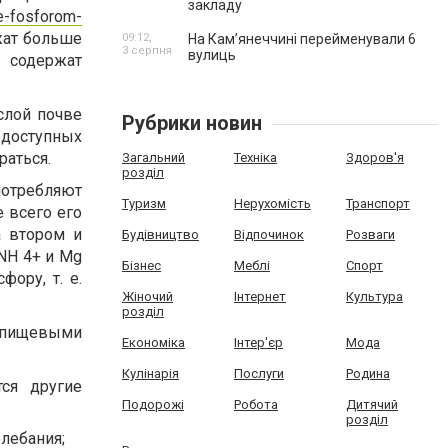
закладу
ie-fosforom-
ржат больше
09:12,
На Камʼянеччині перейменували 6
3 серпня
вулиць
 содержат
слой почве
Рубрики новин
е доступных
раться.
Загальний
Техніка
Здоров'я
розділ
потребляют
Туризм
Нерухомість
Транспорт
 всего его
а втором и
Будівництво
Відпочинок
Розваги
NH 4+ и Mg
Бізнес
Меблі
Спорт
ору, т. е.
Жіночий
Інтернет
Культура
розділ
с пищевыми
Економіка
Інтер'єр
Мода
Кулінарія
Послуги
Родина
тся другие
Подорожі
Робота
Дитячий
розділ
лебания;