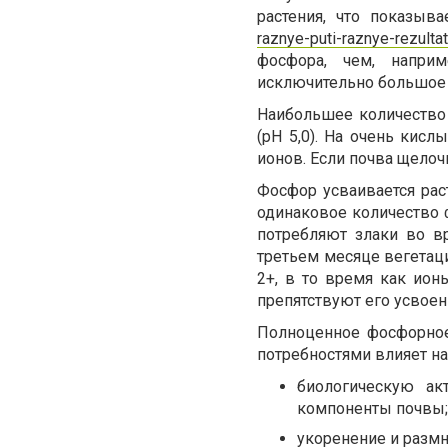
растения, что показыв
raznye-puti-raznye-rezulta
фосфора, чем, напри
исключительно большое 
Наибольшее количество 
(pH 5,0). На очень кисл
ионов. Если почва щелоч
Фосфор усваивается рас
одинаковое количество 
потребляют злаки во в
третьем месяце вегетац
2+, в то время как ион
препятствуют его усвое
Полноценное фосфорное
потребностями влияет на
биологическую ак
компоненты почвы;
укоренение и размн