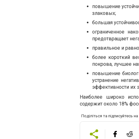
повышение устойчив
злаковых;
большая устойчивос
ограниченное нако
предотвращает нега
правильное и равно
более короткий ве
покрова, лучшее на
повышение биологи
устранение негати
эффективности их э
Наиболее широко испо
содержит около 18% фосф
Поділіться та підписуйтесь н