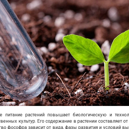
е питание растений повышает биологическую и технол
венных культур. Его содержание в растении составляет от 
тво фософра зависит от вида, фазы развития и условий в