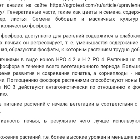
ает анализ на сайте
https://agrotest.com/ru/article/upravlen
ty/
. Генеративные части, такие как цветы и семена, соде
мер, листья. Семена бобовых и масличных культур
количество фосфора.
фосфора, доступного для растений содержится в слабоки
ых почвах он регрессирует, т. е. уменьшается содержани
ная, образуются фосфаты, к которым растениям трудно доб
тениями в виде ионов HPO 4 2 и H 2 PO 4. Растения не 
фосфора в течение всего вегетационного периода. Больше
ремя развития и созревания початка, а корнеплоды - н
ии. Поглощению фосфора растениями способствуют ионы 
ы NO 3 действуют антагонистически по отношению к фосф
нию.
 питание растений с начала вегетации в соответствии 
:
тивность почвы, в результате чего лучше использую
ожение растений, т.е. более высокие урожаи и меньшие ко