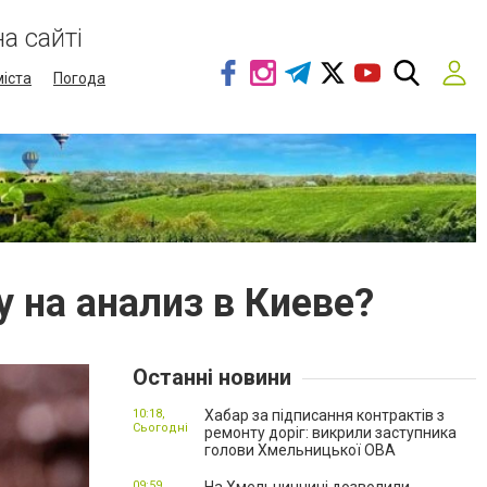
а сайті
міста
Погода
у на анализ в Киеве?
Останні новини
10:18,
Хабар за підписання контрактів з
Сьогодні
ремонту доріг: викрили заступника
голови Хмельницької ОВА
09:59,