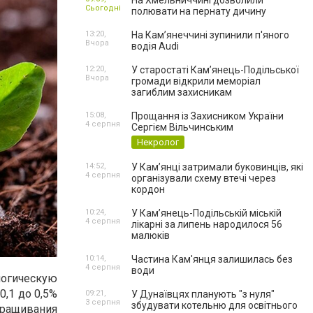
На Хмельниччині дозволили
Сьогодні
полювати на пернату дичину
13:20,
На Камʼянеччині зупинили п'яного
Вчора
водія Audi
12:20,
У старостаті Кам’янець-Подільської
Вчора
громади відкрили меморіал
загиблим захисникам
15:08,
Прощання із Захисником України
4 серпня
Сергієм Вільчинським
Некролог
14:52,
У Кам’янці затримали буковинців, які
4 серпня
організували схему втечі через
кордон
10:24,
У Кам’янець-Подільській міській
4 серпня
лікарні за липень народилося 56
малюків
10:14,
Частина Кам'янця залишилась без
4 серпня
води
огическую
0,1 до 0,5%
09:21,
У Дунаївцях планують "з нуля"
3 серпня
збудувати котельню для освітнього
ыращивания