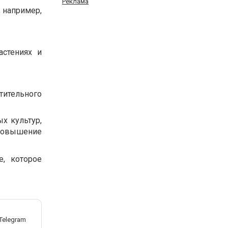
Реклама
 например,
астениях и
тительного
х культур,
 повышение
, которое