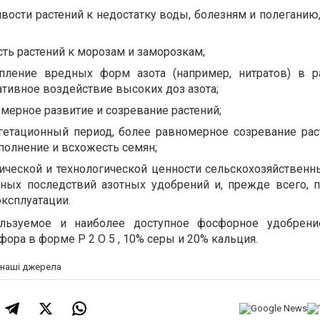
ости растений к недостатку воды, болезням и полеганию,
ть растений к морозам и заморозкам;
пление вредных форм азота (например, нитратов) в р
тивное воздействие высоких доз азота;
мерное развитие и созревание растений;
гетационный период, более равномерное созревание рас
полнение и всхожесть семян;
ческой и технологической ценности сельскохозяйственны
вных последствий азотных удобрений и, прежде всего,
ксплуатации.
льзуемое и наиболее доступное фосфорное удобрение
ора в форме P 2 O 5 , 10% серы и 20% кальция.
а наші джерела