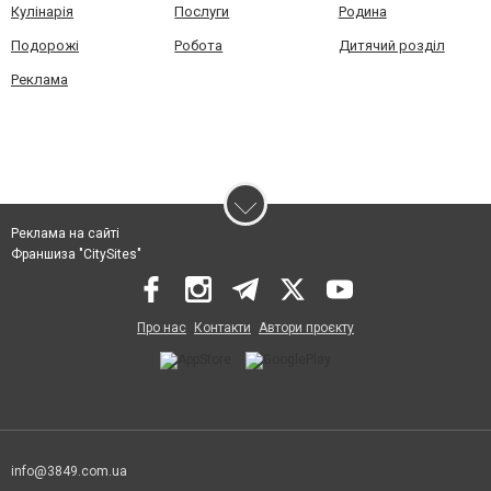
Кулінарія
Послуги
Родина
Подорожі
Робота
Дитячий розділ
Реклама
Реклама на сайті
Франшиза "CitySites"
Про нас
Контакти
Автори проєкту
info@3849.com.ua