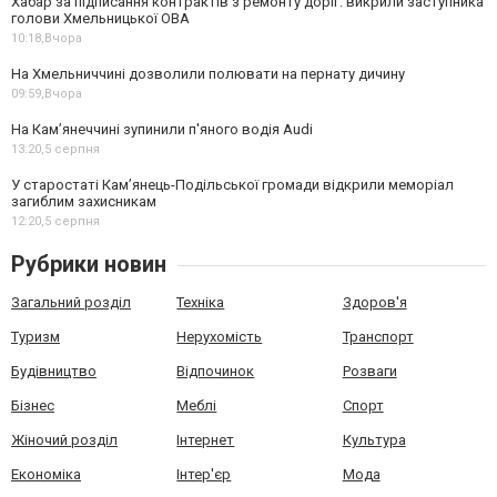
Хабар за підписання контрактів з ремонту доріг: викрили заступника
голови Хмельницької ОВА
10:18,
Вчора
На Хмельниччині дозволили полювати на пернату дичину
09:59,
Вчора
На Камʼянеччині зупинили п'яного водія Audi
13:20,
5 серпня
У старостаті Кам’янець-Подільської громади відкрили меморіал
загиблим захисникам
12:20,
5 серпня
Рубрики новин
Загальний розділ
Техніка
Здоров'я
Туризм
Нерухомість
Транспорт
Будівництво
Відпочинок
Розваги
Бізнес
Меблі
Спорт
Жіночий розділ
Інтернет
Культура
Економіка
Інтер'єр
Мода