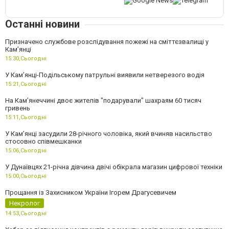
Останні новини
Призначено службове розслідування пожежі на сміттєзвалищі у
Кам’янці
15:30,
Сьогодні
У Кам’янці-Подільському патрульні виявили нетверезого водія
15:21,
Сьогодні
На Камʼянеччині двоє жителів "подарували" шахраям 60 тисяч
гривень
15:11,
Сьогодні
У Камʼянці засудили 28-річного чоловіка, який вчиняв насильство
стосовно співмешканки
15:06,
Сьогодні
У Дунаївцях 21-річна дівчина двічі обікрала магазин цифрової техніки
15:00,
Сьогодні
Прощання із Захисником України Ігорем Драгусевичем
Некролог
14:53,
Сьогодні