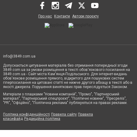
Про нас
Контакти
Автори проєкту
info@3849.com.ua
Допускається цитування матеріалів без отримання попередньої згоди
3849.com.ua за умови розміщення в тексті обов'язкового посилання на
3849.com.ua - Сайт міста Кам'янця-Подільського. Для інтернет-видань
обов'язкове розміщення прямого, відкритого для пошукових систем
гіперпосилання на цитовані статті не нижче другого абзацу в тексті або в
якості джерела. Порушення виняткових прав переслідується Законом.
Матеріали з плашками "Новини компаній", "Промо", "Партнерський
матеріал", "Партнерський спецпроєкт", "Політичні новини", "Пресреліз",
"PR", "Офіційно", "Політична реклама" публікуються на правах реклами.
Політика конфіденційності
Правила сайту
Правила
класифайд
Редакційна політика