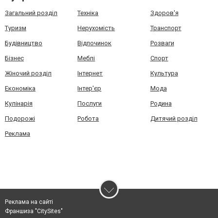
Загальний розділ
Техніка
Здоров'я
Туризм
Нерухомість
Транспорт
Будівництво
Відпочинок
Розваги
Бізнес
Меблі
Спорт
Жіночий розділ
Інтернет
Культура
Економіка
Інтер'єр
Мода
Кулінарія
Послуги
Родина
Подорожі
Робота
Дитячий розділ
Реклама
Реклама на сайті
Франшиза "CitySites"