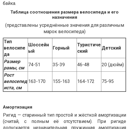
байка.
Таблица соотношения размера велосипеда и его
назначения
(представлены усреднённые значения для различным
марок велосипеда)
Тип
Шоссейн
Туристиче
велосипе
Горный
Детский
ый
ский
да
Размер
74-51
35-39
46-48
20 (дюйм)
рамы, см
Рост
велосепед
163-170
155-163
164-172
75-95
иста, см
Амортизация
Ригид — старинный тип простой и жёсткой амортизации
(считай, с полным её отсутствием). При ригиде
допускается незначительная пружинная амортизация