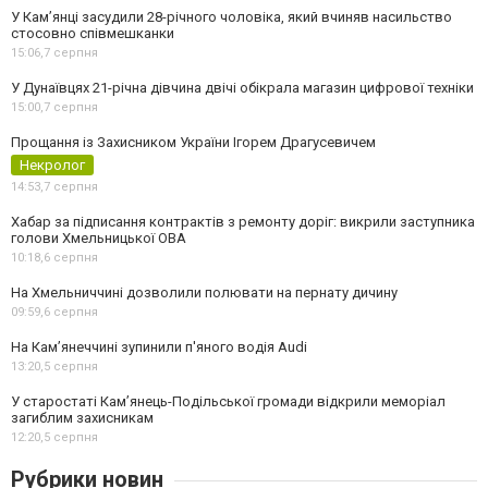
У Камʼянці засудили 28-річного чоловіка, який вчиняв насильство
стосовно співмешканки
15:06,
7 серпня
У Дунаївцях 21-річна дівчина двічі обікрала магазин цифрової техніки
15:00,
7 серпня
Прощання із Захисником України Ігорем Драгусевичем
Некролог
14:53,
7 серпня
Хабар за підписання контрактів з ремонту доріг: викрили заступника
голови Хмельницької ОВА
10:18,
6 серпня
На Хмельниччині дозволили полювати на пернату дичину
09:59,
6 серпня
На Камʼянеччині зупинили п'яного водія Audi
13:20,
5 серпня
У старостаті Кам’янець-Подільської громади відкрили меморіал
загиблим захисникам
12:20,
5 серпня
Рубрики новин