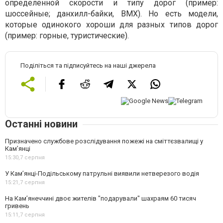
определённой скорости и типу дорог (пример:
шоссейные; данхилл-байки, ВМХ). Но есть модели,
которые одинокого хороши для разных типов дорог
(пример: горные, туристические).
Поділіться та підписуйтесь на наші джерела
Останні новини
Призначено службове розслідування пожежі на сміттєзвалищі у
Кам’янці
15:30,
7 серпня
У Кам’янці-Подільському патрульні виявили нетверезого водія
15:21,
7 серпня
На Камʼянеччині двоє жителів "подарували" шахраям 60 тисяч
гривень
15:11,
7 серпня