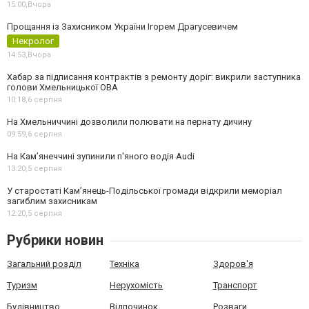
15:00,
Вчора
Прощання із Захисником України Ігорем Драгусевичем
Некролог
14:53,
Вчора
Хабар за підписання контрактів з ремонту доріг: викрили заступника
голови Хмельницької ОВА
10:18,
6 серпня
На Хмельниччині дозволили полювати на пернату дичину
09:59,
6 серпня
На Камʼянеччині зупинили п'яного водія Audi
13:20,
5 серпня
У старостаті Кам’янець-Подільської громади відкрили меморіал
загиблим захисникам
12:20,
5 серпня
Рубрики новин
Загальний розділ
Техніка
Здоров'я
Туризм
Нерухомість
Транспорт
Будівництво
Відпочинок
Розваги