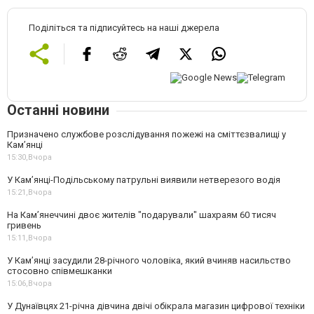
Поділіться та підписуйтесь на наші джерела
Останні новини
Призначено службове розслідування пожежі на сміттєзвалищі у
Кам’янці
15:30,
Вчора
У Кам’янці-Подільському патрульні виявили нетверезого водія
15:21,
Вчора
На Камʼянеччині двоє жителів "подарували" шахраям 60 тисяч
гривень
15:11,
Вчора
У Камʼянці засудили 28-річного чоловіка, який вчиняв насильство
стосовно співмешканки
15:06,
Вчора
У Дунаївцях 21-річна дівчина двічі обікрала магазин цифрової техніки