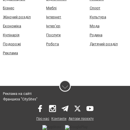
Бізнес
Меблі
Спорт
Жіночий розділ
Інтернет
Культура
Економіка
Інтер'єр
Мода
Кулінарія
Послуги
Родина
Подорожі
Робота
Дитячий розділ
Реклама
Реклама на сайті
Франшиза "CitySites"
Про нас
Контакти
Автори проєкту