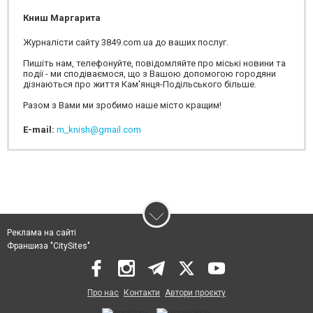
Книш Маргарита
Журналісти сайту 3849.com.ua до ваших послуг.
Пишіть нам, телефонуйте, повідомляйте про міські новини та
події - ми сподіваємося, що з Вашою допомогою городяни
дізнаються про життя Кам'янця-Подільського більше.
Разом з Вами ми зробимо наше місто кращим!
E-mail:
m_knish@gmail.com
Реклама на сайті
Франшиза "CitySites"
Про нас
Контакти
Автори проєкту