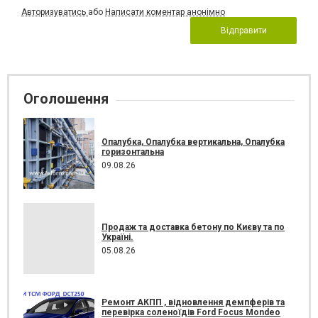
Авторизуватись
або
Написати коментар анонімно
Відправити
Оголошення
Опалубка, Опалубка вертикальна, Опалубка
горизонтальна
09.08.26
Продаж та доставка бетону по Києву та по
Україні.
05.08.26
Ремонт АКПП , відновлення демпферів та
перевірка соленоїдів Ford Focus Mondeo