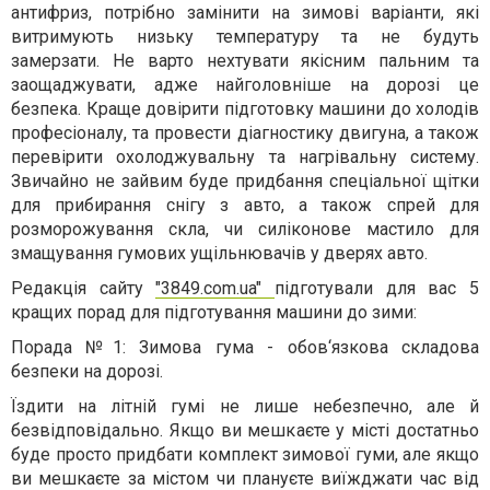
антифриз, потрібно замінити на зимові варіанти, які
витримують низьку температуру та не будуть
замерзати. Не варто нехтувати якісним пальним та
заощаджувати, адже найголовніше на дорозі це
безпека. Краще довірити підготовку машини до холодів
професіоналу, та провести діагностику двигуна, а також
перевірити охолоджувальну та нагрівальну систему.
Звичайно не зайвим буде придбання спеціальної щітки
для прибирання снігу з авто, а також спрей для
розморожування скла, чи силіконове мастило для
змащування гумових ущільнювачів у дверях авто.
Редакція сайту
"3849.com.ua"
підготували для вас 5
кращих порад для підготування машини до зими:
Порада №1: Зимова гума - обов‘язкова складова
безпеки на дорозі.
Їздити на літній гумі не лише небезпечно, але й
безвідповідально. Якщо ви мешкаєте у місті достатньо
буде просто придбати комплект зимової гуми, але якщо
ви мешкаєте за містом чи плануєте виїжджати час від