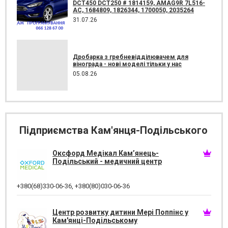
DCT450 DCT250 # 1814159, AMAG9R 7L516-
AC, 1684809, 1826344, 1700050, 2035264
31.07.26
Дробарка з гребневідділювачем для
вінограда - нові моделі тільки у нас
05.08.26
Підприємства Кам'янця-Подільського
Оксфорд Медікал Кам’янець-
Подільський - медичний центр
+380(68)330-06-36
,
+380(80)030-06-36
Центр розвитку дитини Мері Поппінс у
Кам'янці-Подільському