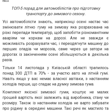
Авто
ТОП-5 порад для автомобілістів про підготовку
транспорту до зимового сезону.
Усі автомобілісти знають, наприкінці осені настає час
змінювати літню гуму на зимову яка розрахована на
різкі перепади температур, щоб запобігти різноманітним
аваріям чи коркам на дорозі. Але не завжди є
можливість розрахувати час, і переодягнути машину до
перших опадів чи морозів, саме через це затори на
дорогах із закінченням осені збільшуються в декілька
разів.
Тільки 14 листопада у Київській області трапилось
понад 300 ДТП в 70% - за участю авто на літній гумі.
Навіть якщо у вас немає власної автівки, з настанням
холодів перше, що спадає на думку зимова гума.
Комплект якісної зимової гуми, коштує не малих
грошей вартість якої залежить від виробника, стану чи
розміру. Також із настанням холодів не варто забувати
про рідину в середині машини. Такі речі як мастило та