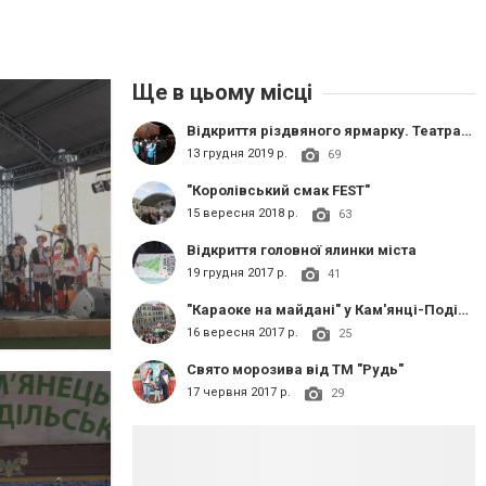
Ще в цьому місці
Відкриття різдвяного ярмарку. Театралізоване дійство "Андріївські вечорниці на Поділлі"
13 грудня 2019 р.
69
"Королівський смак FEST"
15 вересня 2018 р.
63
Відкриття головної ялинки міста
19 грудня 2017 р.
41
"Караоке на майдані" у Кам'янці-Подільському
16 вересня 2017 р.
25
Свято морозива від ТМ "Рудь"
17 червня 2017 р.
29