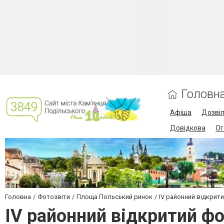
Головн
Афіша
Дозві
Довідкова
Ог
Головна
Фотозвіти
Площа Польський ринок
IV районний відкрит
IV районний відкритий ф