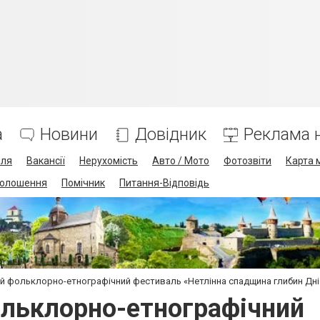
а
Новини
Довідник
Реклама н
лля
Вакансії
Нерухомість
Авто / Мото
Фотозвіти
Карта 
олошення
Помічник
Питання-Відповідь
ий фольклорно-етнографічний фестиваль «Нетлінна спадщина глибин Дн
ольклорно-етнографічний