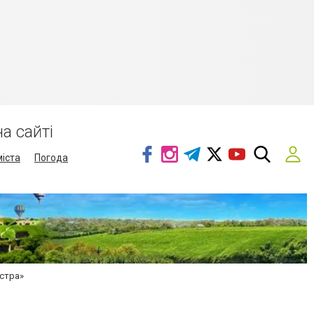
а сайті
міста
Погода
істра»