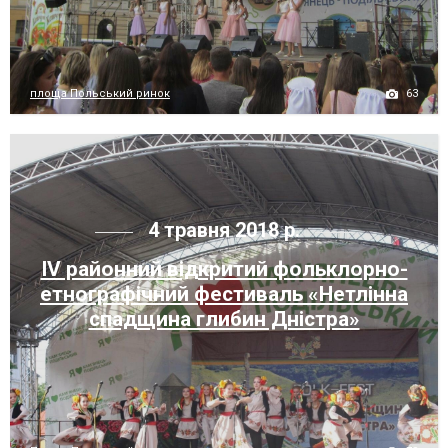
63
площа Польський ринок
4 травня 2018 р.
IV районний відкритий фольклорно-
етнографічний фестиваль «Нетлінна
спадщина глибин Дністра»