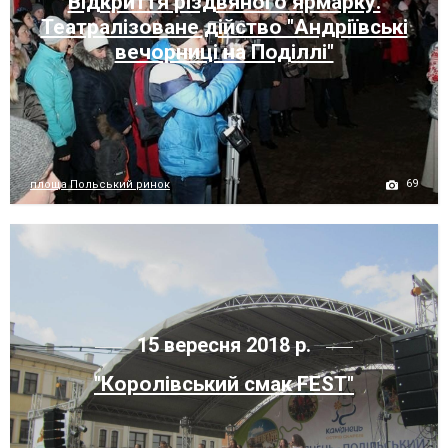
Відкриття різдвяного ярмарку.
Театралізоване дійство "Андріївські
вечорниці на Поділлі"
69
площа Польський ринок
15 вересня 2018 р.
"Королівський смак FEST"