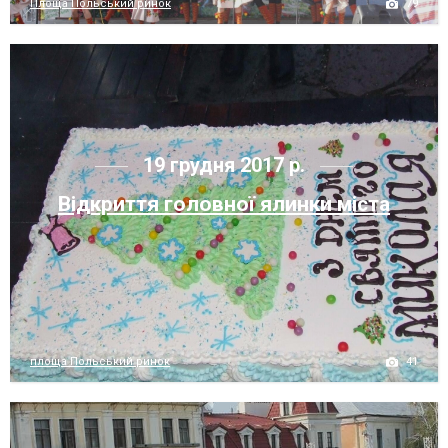
79
Площа Польський ринок
19 грудня 2017 р.
Відкриття головної ялинки міста
41
площа Польський ринок