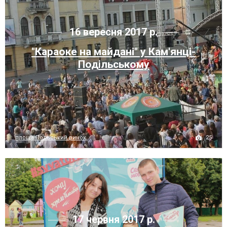
16 вересня 2017 р.
"Караоке на майдані" у Кам'янці-
Подільському
25
площа Польський ринок
17 червня 2017 р.