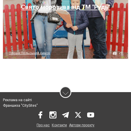
Свято морозива від ТМ "Рудь"
29
Площа Польський ринок
Реклама на сайті
Франшиза "CitySites"
Про нас
Контакти
Автори проєкту