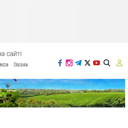
а сайті
міста
Погода