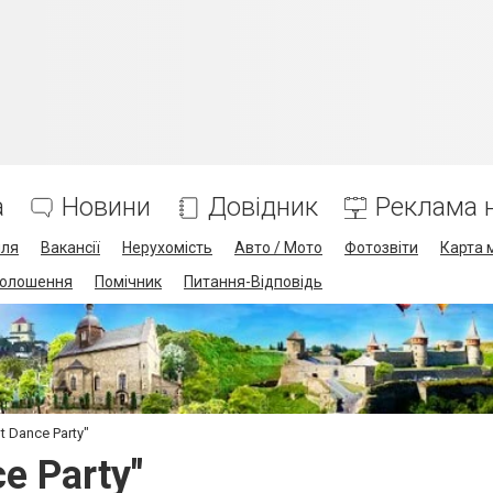
а
Новини
Довідник
Реклама н
лля
Вакансії
Нерухомість
Авто / Мото
Фотозвіти
Карта 
олошення
Помічник
Питання-Відповідь
 Dance Party"
e Party"