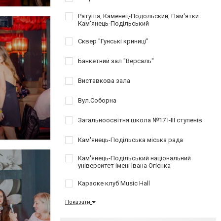
Ратуша, Каменец-Подольский, Пам'ятки
Кам'янець-Подільський
Сквер "Гунські криниці"
Банкетний зал "Версаль"
Виставкова зала
Вул.Соборна
Загальноосвітня школа №17 І-ІІІ ступенів
Кам'янець-Подільська міська рада
Кам'янець-Подільський національний
університет імені Івана Огієнка
Караоке клуб Music Hall
Показати