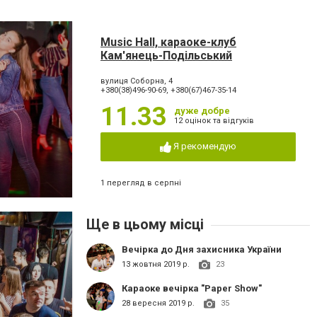
Music Hall, караоке-клуб
Кам'янець-Подільський
вулиця Соборна, 4
+380(38)496-90-69, +380(67)467-35-14
11.33
дуже добре
12 оцінок та відгуків
Я рекомендую
1 перегляд в серпні
Ще в цьому місці
Вечірка до Дня захисника України
13 жовтня 2019 р.
23
Караоке вечірка "Paper Show"
28 вересня 2019 р.
35