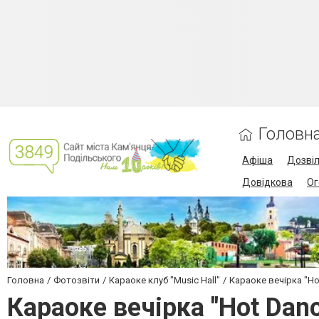
Головн
Афіша
Дозві
Довідкова
Ог
Головна
Фотозвіти
Караоке клуб "Music Hall"
Караоке вечірка "Hot
Караоке вечірка "Hot Danc