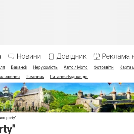
а
Новини
Довідник
Реклама н
лля
Вакансії
Нерухомість
Авто / Мото
Фотозвіти
Карта 
олошення
Помічник
Питання-Відповідь
co party"
rty"