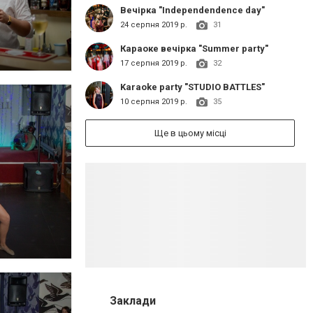
Вечірка "Independendence day"
24 серпня 2019 р.
31
Караоке вечірка "Summer party"
17 серпня 2019 р.
32
Karaoke party "STUDIO BATTLES"
10 серпня 2019 р.
35
Ще в цьому місці
Заклади