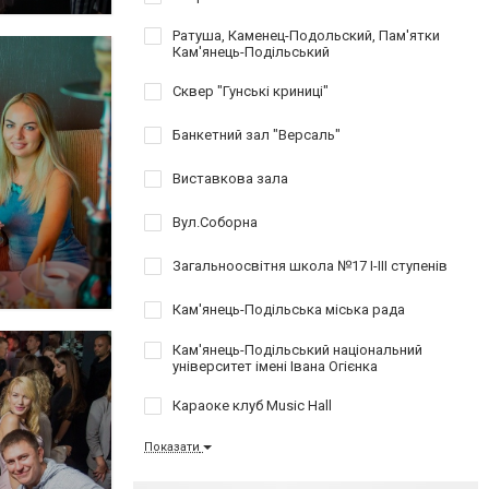
Ратуша, Каменец-Подольский, Пам'ятки
Кам'янець-Подільський
Сквер "Гунські криниці"
Банкетний зал "Версаль"
Виставкова зала
Вул.Соборна
Загальноосвітня школа №17 І-ІІІ ступенів
Кам'янець-Подільська міська рада
Кам'янець-Подільський національний
університет імені Івана Огієнка
Караоке клуб Music Hall
Показати