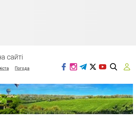
а сайті
міста
Погода