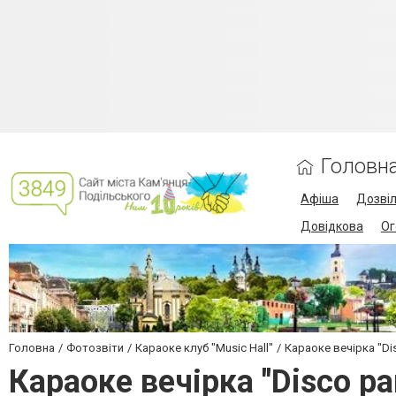
Головн
Афіша
Дозві
Довідкова
Ог
Головна
Фотозвіти
Караоке клуб "Music Hall"
Караоке вечірка "Dis
Караоке вечірка "Disco pa