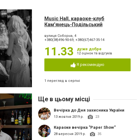
Music Hall, караоке-клуб
Кам'янець-Подільський
вулиця Соборна, 4
+380(38)496-90-69, +380(67)467-35-14
11.33
дуже добре
12 оцінок та відгуків
Я рекомендую
1 перегляд в серпні
Ще в цьому місці
Вечірка до Дня захисника України
13 жовтня 2019 р.
23
Караоке вечірка "Paper Show"
28 вересня 2019 р.
35