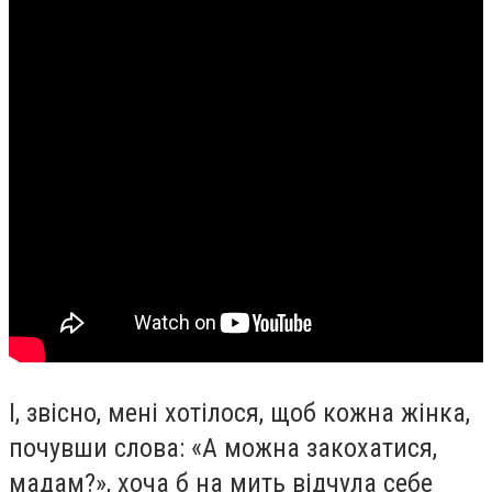
І, звісно, мені хотілося, щоб кожна жінка,
почувши слова: «А можна закохатися,
мадам?», хоча б на мить відчула себе