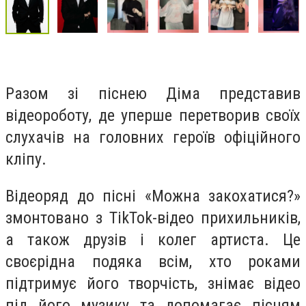
Разом зі піснею Діма представив
відеороботу, де уперше перетворив своїх
слухачів на головних героїв офіційного
кліпу.
Відеоряд до пісні «Можна закохатися?»
змонтовано з TikTok-відео прихильників,
а також друзів і колег артиста. Це
своєрідна подяка всім, хто роками
підтримує його творчість, знімає відео
під його музику та допомагає пісням