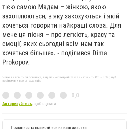
тією самою Мадам – жінкою, якою
захоплюються, в яку закохуються і якій
хочеться говорити найкращі слова. Для
мене ця пісня – про легкість, красу та
емоції, яких сьогодні всім нам так
хочеться більше». - поділився Dima
Prokopov.
Якщо ви помітили помилку, виділіть необхідний текст і натисніть Ctrl + Enter, щоб
повідомити про це редакцію
0,0
Авторизуйтесь
, щоб оцінити
Поділіться та підписуйтесь на наші джерела