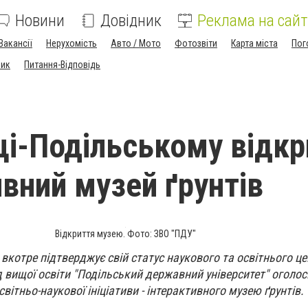
Новини
Довідник
Реклама на сайт
Вакансії
Нерухомість
Авто / Мото
Фотозвіти
Карта міста
Пог
ник
Питання-Відповідь
ці-Подільському відкр
ивний музей ґрунтів
Відкриття музею. Фото: ЗВО "ПДУ"
вкотре підтверджує свій статус наукового та освітнього це
 вищої освіти "Подільський державний університет" оголос
світньо-наукової ініціативи - інтерактивного музею ґрунтів.