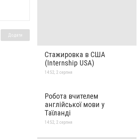
Додати
Стажировка в США
(Internship USA)
14:52, 2 серпня
Робота вчителем
англійської мови у
Таїланді
14:52, 2 серпня