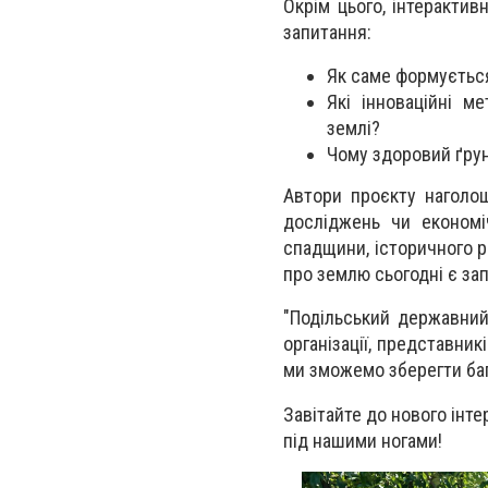
Окрім цього, інтерактив
запитання:
Як саме формується
Які інноваційні м
землі?
Чому здоровий ґрун
Автори проєкту наголош
досліджень чи економі
спадщини, історичного р
про землю сьогодні є за
"Подільський державний
організації, представни
ми зможемо зберегти баг
Завітайте до нового інт
під нашими ногами!