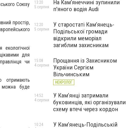
На Камʼянеччині зупинили
13:20
йського Союзу
5 серпня
п'яного водія Audi
ивний простір,
У старостаті Кам’янець-
12:20
вропейського
5 серпня
Подільської громади
відкрили меморіал
загиблим захисникам
я екологічної
 цікавими для
Прощання із Захисником
15:08
правлінця чи
4 серпня
України Сергієм
Вільчинським
ю отримають
НЕКРОЛОГ
у можна буде
У Кам’янці затримали
14:52
4 серпня
буковинців, які організували
схему втечі через кордон
У Кам’янець-Подільській
10:24