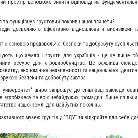
ний простір допоможе знайти відповіді на фундаментальні
 та функціонує ґрунтовий покрив нашої планети?
етоди дозволяють ефективно відновлювати виснажені т
т є основою продовольчої безпеки та добробуту суспільст
ують, що земля і ґрунти для українців - це не лише об
чний ресурс для агровиробництва. Це важлива складов
озвитку, економічної незалежності та національної ідентич
порукою безпеки та добробуту завтра.
 університет" щиро запрошує до співпраці заклади освіт
ків агробізнесу та всіх небайдужих громадян. Лише спільн
атство нашої землі для майбутніх поколінь.
ерактивного музею ґрунтів у "ПДУ" та відкрийте для себе д