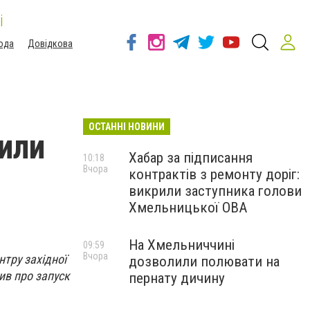
і
ода
Довідкова
ОСТАННІ НОВИНИ
или
Хабар за підписання
10:18
Вчора
контрактів з ремонту доріг:
викрили заступника голови
Хмельницької ОВА
На Хмельниччині
09:59
Вчора
нтру західної
дозволили полювати на
ив про запуск
пернату дичину