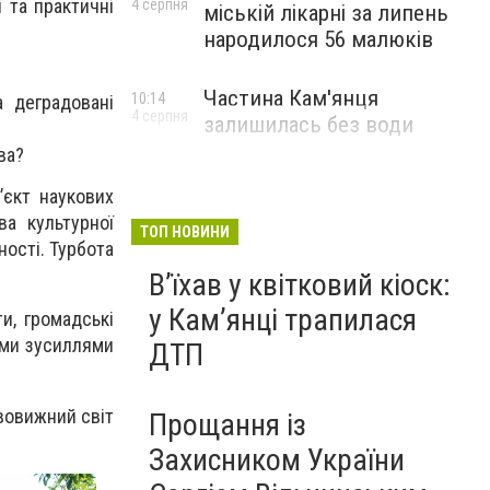
 та практичні
4 серпня
міській лікарні за липень
народилося 56 малюків
Частина Кам'янця
10:14
а деградовані
4 серпня
залишилась без води
ва?
’єкт наукових
а культурної
ТОП НОВИНИ
ності. Турбота
Вʼїхав у квітковий кіоск:
у Камʼянці трапилася
и, громадські
ими зусиллями
ДТП
ивовижний світ
Прощання із
Захисником України