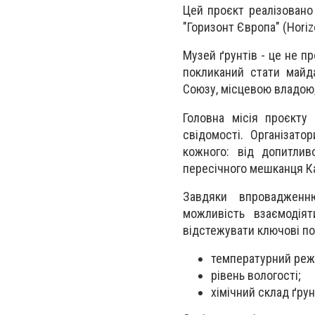
Цей проєкт реалізовано 
"Горизонт Європа" (Horiz
Музей ґрунтів - це не п
покликаний стати майд
Союзу, місцевою владою,
Головна місія проєкту 
свідомості. Організат
кожного: від допитлив
пересічного мешканця К
Завдяки впровадженн
можливість взаємодія
відстежувати ключові пок
температурний реж
рівень вологості;
хімічний склад ґрун