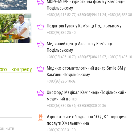
МОРЕ-МОРЕ - туристична фірма у Кам’янці-
Фото: ЗВО "ПДУ"
Подільському
+380(68)118-82-77, +380(98)994-11-24, +380(68)882-38-28
Педіатрія Гузак у Кам'янці-Подільському
+380(98)886-25-40
Медичний центр Атланта у Кам’янці-
Подільському
+380(38)495-10-70, +380(67)384-12-07, +380(38)495-10-80
Медико-стоматологічний центр Smile SM у
ого конгресу
Кам’янці-Подільському
+380(98)220-10-02
Оксфорд Медікал Кам’янець-Подільський -
медичний центр
+380(68)330-06-36, +380(80)030-06-36
Адвокатське об'єднання "Ю.Д.К." - юридичні
послуги Хмельниччина
 оцінити
+380(97)008-31-30