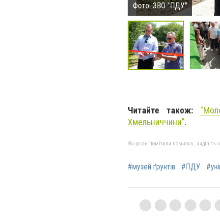
Фото: ЗВО "ПДУ"
Читайте також:
"
Мол
Хмельниччини"
.
Якщо ви помітили помилку, виділіть нео
#музей ґрунтів
#ПДУ
#ун