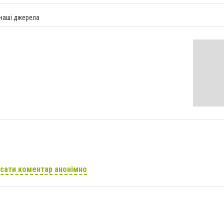
 наші джерела
сати коментар анонімно