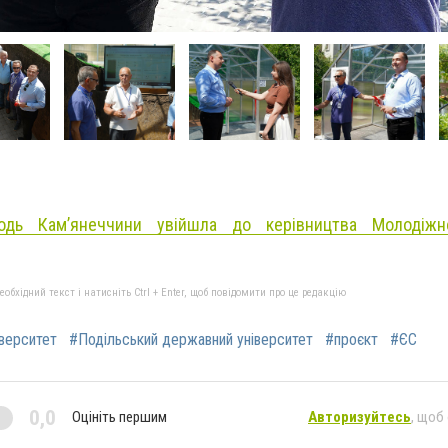
одь Кам’янеччини увійшла до керівництва Молодіжн
бхідний текст і натисніть Ctrl + Enter, щоб повідомити про це редакцію
іверситет
#Подільський державний університет
#проєкт
#ЄС
0,0
Оцініть першим
Авторизуйтесь
, щоб