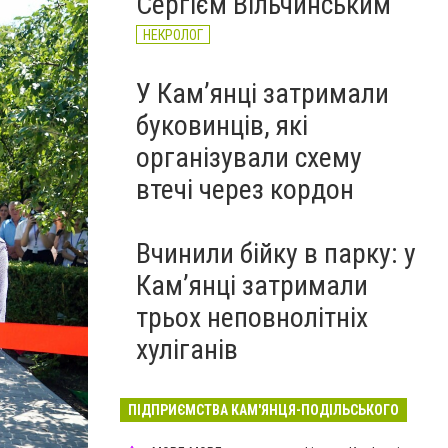
Сергієм Вільчинським
НЕКРОЛОГ
У Кам’янці затримали
буковинців, які
організували схему
втечі через кордон
Вчинили бійку в парку: у
Кам’янці затримали
трьох неповнолітніх
хуліганів
ПІДПРИЄМСТВА КАМ'ЯНЦЯ-ПОДІЛЬСЬКОГО
Відкриття музею