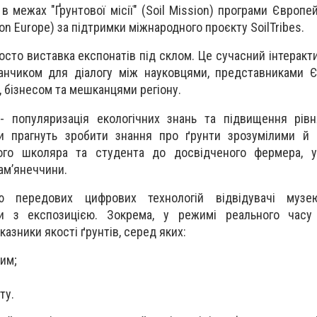
в межах "Ґрунтової місії" (Soil Mission) програми Європе
on Europe) за підтримки міжнародного проєкту SoilTribes.
росто виставка експонатів під склом. Це сучасний інтеракт
анчиком для діалогу між науковцями, представниками Є
 бізнесом та мешканцями регіону.
- популяризація екологічних знань та підвищення рівн
ори прагнуть зробити знання про ґрунти зрозумілими й
ого школяра та студента до досвідченого фермера, у
ам’янеччини.
ю передових цифрових технологій відвідувачі музе
ти з експозицією. Зокрема, у режимі реального час
азники якості ґрунтів, серед яких:
им;
ту.