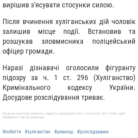
вирішив з’ясувати стосунки силою.
Після вчинення хуліганських дій чоловік
залишив місце події. Встановив та
розшукав зловмисника поліцейський
офіцер громади.
Наразі дізнавачі оголосили фігуранту
підозру за ч. 1 ст. 296 (Хуліганство)
Кримінального кодексу України.
Досудове розслідування триває.
Якщо ви помітили помилку, виділіть необхідний текст і натисніть Ctrl + Enter, щоб
повідомити про це редакцію
#побиття
#хуліганство
#ревнощі
#розслідування