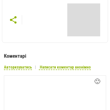
Коментарі
Авторизуватись
Написати коментар анонімно
🙂