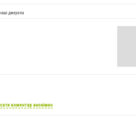
 наші джерела
сати коментар анонімно