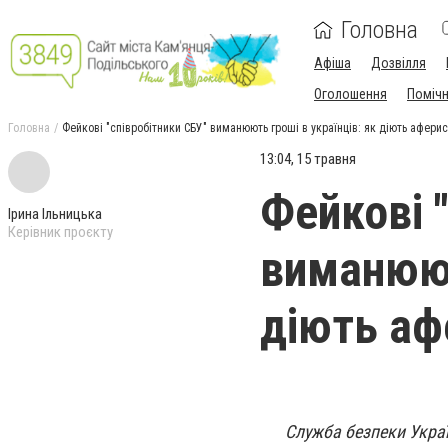
Головна
Афіша
Дозвілля
Оголошення
Поміч
Головна
Фейкові "співробітники СБУ" виманюють гроші в українців: як діють афери
13:04, 15 травня
Фейкові 
Ірина Ільницька
Керівник проєкту
виманюют
діють аф
Служба безпеки Украї