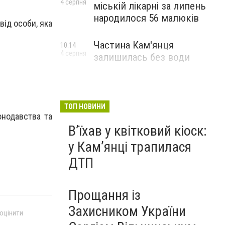
4 серпня
міській лікарні за липень
народилося 56 малюків
від особи, яка
Частина Кам'янця
10:14
4 серпня
залишилась без води
ТОП НОВИНИ
онодавства та
Вʼїхав у квітковий кіоск:
у Камʼянці трапилася
ДТП
Прощання із
Захисником України
 оцінити