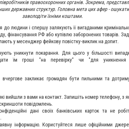
півробітників правоохоронних органів. Зокрема, представ
ших державних структур. Головна мета цих афер - ошукати
заволодіти їхніми коштами.
ся до людини і спершу залякують її вигаданими криміналь
ду, фінансування РФ або купівлю заборонених товарів. За
илають у месенджер фейкову повістку-виклик на допит.
ують уникнути покарання. Для цього у більшості випад
дати їм гроші "на перевірку" чи "для уникнення к
и вчергове закликає громадян бути пильними та дотрим
, які вийшли з вами на контакт. Запишіть номер телефону, з 
 скриншоти повідомлень.
нфіденційні дані своїх банківських карток та не робі
.
аявну інформацію. Користуйтеся лише офіційними джер