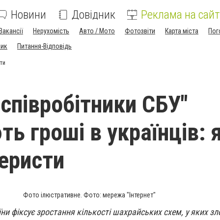
Новини
Довідник
Реклама на сайт
Вакансії
Нерухомість
Авто / Мото
Фотозвіти
Карта міста
Пог
ник
Питання-Відповідь
сти
"співробітники СБУ"
ь гроші в українців: 
еристи
Фото ілюстративне. Фото: мережа "Інтернет"
ни фіксує зростання кількості шахрайських схем, у яких з