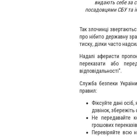
видають себе за с
посадовцями СБУ та ін
Так злочинці звертають
про нібито державну зра
тиску, ділки часто надс
Надалі аферисти пропон
переказати або пере
відповідальності".
Служба безпеки Україн
правил:
⁠Фіксуйте дані осіб
дзвінок, збережіть
Не передавайте ко
грошових переказів
Перевіряйте всю н