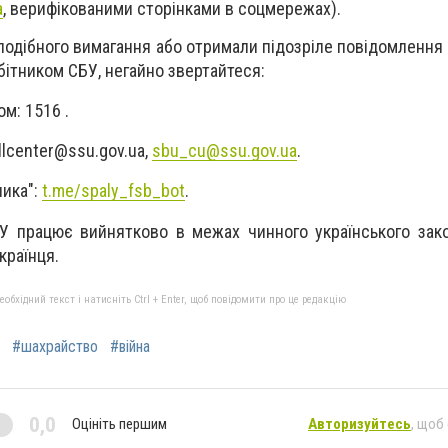
a
, верифікованими сторінками в соцмережах).
подібного вимагання або отримали підозріле повідомлення 
ітником СБУ, негайно звертайтеся:
ом: 1516 .
llcenter@ssu.gov.ua
,
sbu_cu@ssu.gov.ua
.
ника":
t.me/spaly_fsb_bot
.
У працює вийнятково в межах чинного українського зак
країнця.
бхідний текст і натисніть Ctrl + Enter, щоб повідомити про це редакцію
#шахрайство
#війна
0,0
Оцініть першим
Авторизуйтесь
, щоб