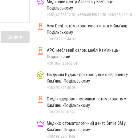
Медичний центр Атланта у Кам’янці-
Подільському
+380(67)384-12-07, +380(38)495-10-80, +380(38)495-10-70
Viva Dent - стоматологічна клініка у Кам'янці-
Подільському
Додати
+380(98)105-44-98
АРС, меблевий салон, меблі Кам'янець-
Подільський
+38 (067) 208-53-01
Людмила Рудик - психолог, психотерапевт у
Кам'янці-Подільському
+380(97)477-45-08
Студія здорової посмішки - стоматологія у
Кам’янці-Подільському
+380(98)890-87-21
Медико-стоматологічний центр Smile SM у
Кам’янці-Подільському
+380(98)220-10-02