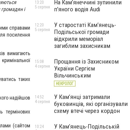
На Камʼянеччині зупинили
ляються
13:20
5 серпня
п'яного водія Audi
 громадян і
У старостаті Кам’янець-
12:20
ними справами
5 серпня
Подільської громади
для посилення
відкрили меморіал
загиблим захисникам
ків вимагають
римінальної
Прощання із Захисником
15:08
4 серпня
України Сергієм
Вільчинським
уватись таких
НЕКРОЛОГ
У Кам’янці затримали
якого надійшов
14:52
4 серпня
буковинців, які організували
схему втечі через кордон
ть термінових
елами (сайтом
У Кам’янець-Подільській
10:24