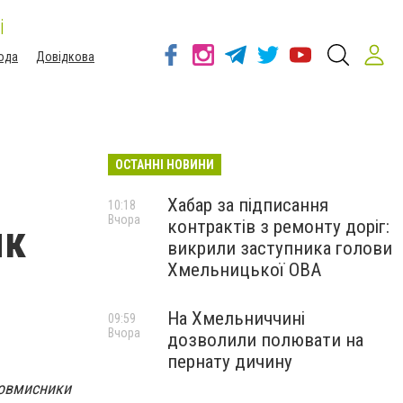
і
ода
Довідкова
ОСТАННІ НОВИНИ
Хабар за підписання
10:18
Вчора
контрактів з ремонту доріг:
як
викрили заступника голови
Хмельницької ОВА
На Хмельниччині
09:59
Вчора
дозволили полювати на
пернату дичину
ловмисники