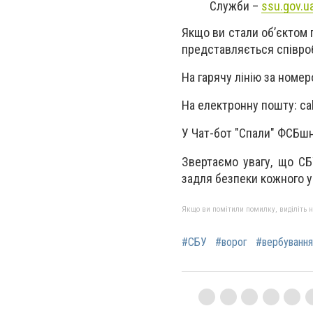
Служби –
ssu.gov.u
Якщо ви стали об’єктом 
представляється співроб
⁠На гарячу лінію за номер
На електронну пошту:
ca
У Чат-бот "Спали" ФСБш
Звертаємо увагу, що СБ
задля безпеки кожного у
Якщо ви помітили помилку, виділіть нео
#СБУ
#ворог
#вербування