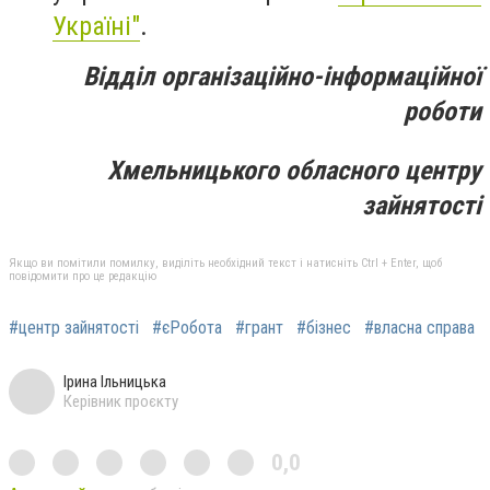
Україні"
.
Відділ
організаційно-інформаційної
роботи
Хмельницького обласного центру
зайнятості
Якщо ви помітили помилку, виділіть необхідний текст і натисніть Ctrl + Enter, щоб
повідомити про це редакцію
#центр зайнятості
#єРобота
#грант
#бізнес
#власна справа
Ірина Ільницька
Керівник проєкту
0,0