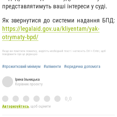
представлятимуть ваші інтереси у суді.
Як звернутися до системи надання БПД:
https://legalaid.gov.ua/kliyentam/yak-
otrymaty-bpd/
Якщо ви помітили помилку, виділіть необхідний текст і натисніть Ctrl + Enter, щоб
повідомити про це редакцію
#прожитковий мінімум
#аліменти
#юридична допомога
Ірина Ільницька
Керівник проєкту
0,0
Авторизуйтесь
, щоб оцінити