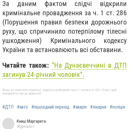
За даним фактом слідчі відкрили
кримінальне провадження за ч. 1 ст. 286
(Порушення правил безпеки дорожнього
руху, що спричинило потерпілому тілесні
ушкодження) Кримінального кодексу
України та встановлюють всі обставини.
Читайте також:
"На Дунаєвеччині в ДТП
загинув 24-річний чоловік".
Якщо ви помітили помилку, виділіть необхідний текст і натисніть Ctrl + Enter, щоб
повідомити про це редакцію
#ДТП
#авто
#пішохідний перехід
#аварія
#лікарня
#поліція
Книш Маргарита
Журналіст