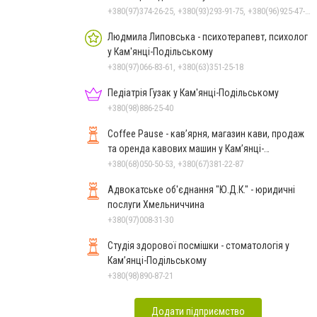
+380(97)374-26-25, +380(93)293-91-75, +380(96)925-47-71, +380(73)327-54-83
Людмила Липовська - психотерапевт, психолог
у Кам'янці-Подільському
+380(97)066-83-61, +380(63)351-25-18
Педіатрія Гузак у Кам'янці-Подільському
+380(98)886-25-40
Coffee Pause - кав’ярня, магазин кави, продаж
та оренда кавових машин у Кам’янці-
Подільському
+380(68)050-50-53, +380(67)381-22-87
Адвокатське об'єднання "Ю.Д.К." - юридичні
послуги Хмельниччина
+380(97)008-31-30
Студія здорової посмішки - стоматологія у
Кам’янці-Подільському
+380(98)890-87-21
Додати підприємство