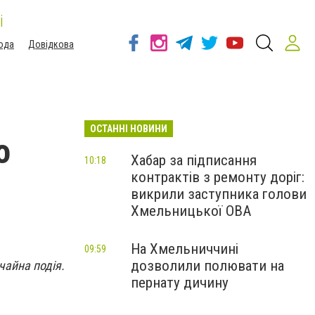
і
ода
Довідкова
ОСТАННІ НОВИНИ
о
Хабар за підписання
10:18
контрактів з ремонту доріг:
викрили заступника голови
Хмельницької ОВА
На Хмельниччині
09:59
дозволили полювати на
чайна подія.
пернату дичину