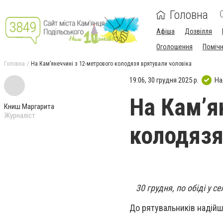
Головна
Афіша
Дозвілля
Оголошення
Поміч
Головна
На Кам’янеччині з 12-метрового колодязя врятували чоловіка
19:06, 30 грудня 2025 р.
На
На Кам’я
Книш Маргарита
Журналіст
колодязя
30 грудня, по обіді у 
До рятувальників надійш