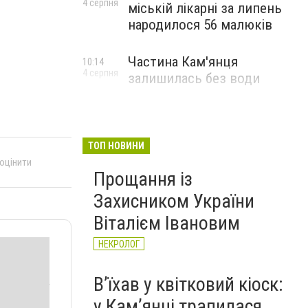
4 серпня
міській лікарні за липень
народилося 56 малюків
Частина Кам'янця
10:14
4 серпня
залишилась без води
ТОП НОВИНИ
 оцінити
Прощання із
Захисником України
Віталієм Івановим
НЕКРОЛОГ
Вʼїхав у квітковий кіоск:
у Камʼянці трапилася