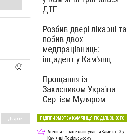
ДТП
Розбив двері лікарні та
побив двох
медпрацівниць:
інцидент у Кам'янці
🙂
Прощання із
Захисником України
Сергієм Муляром
ПІДПРИЄМСТВА КАМ'ЯНЦЯ-ПОДІЛЬСЬКОГО
Додати
Агенція з працевлаштування Камелот-Х у
Кам’янці-Подільському