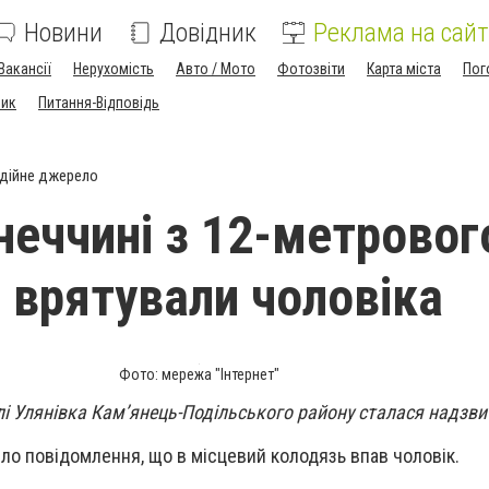
Новини
Довідник
Реклама на сайт
Вакансії
Нерухомість
Авто / Мото
Фотозвіти
Карта міста
Пог
ник
Питання-Відповідь
дійне джерело
неччині з 12-метровог
 врятували чоловіка
Фото: мережа "Інтернет"
селі Улянівка Кам’янець-Подільського району сталася надзви
ло повідомлення, що в місцевий колодязь впав чоловік.