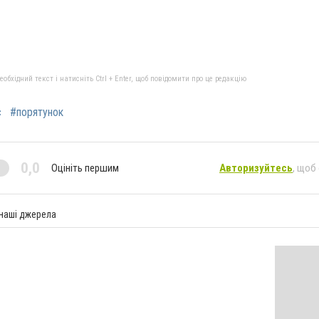
бхідний текст і натисніть Ctrl + Enter, щоб повідомити про це редакцію
с
#порятунок
0,0
Оцініть першим
Авторизуйтесь
, щоб
 наші джерела