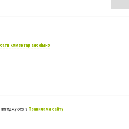
сати коментар анонімно
я погоджуюся з
Правилами сайту