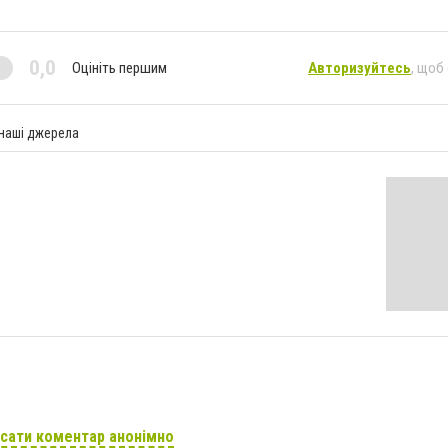
0,0
Оцініть першим
Авторизуйтесь
, щоб
 наші джерела
сати коментар анонімно