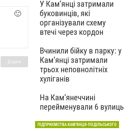
У Кам’янці затримали
буковинців, які
🙂
організували схему
втечі через кордон
Вчинили бійку в парку: у
Кам’янці затримали
Додати
трьох неповнолітніх
хуліганів
На Камʼянеччині
перейменували 6 вулиць
ПІДПРИЄМСТВА КАМ'ЯНЦЯ-ПОДІЛЬСЬКОГО