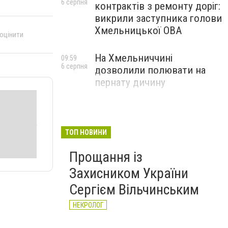
6 серпня
контрактів з ремонту доріг:
викрили заступника голови
Хмельницької ОВА
 оцінити
На Хмельниччині
09:59
6 серпня
дозволили полювати на
пернату дичину
ТОП НОВИНИ
Прощання із
Захисником України
Сергієм Вільчинським
НЕКРОЛОГ