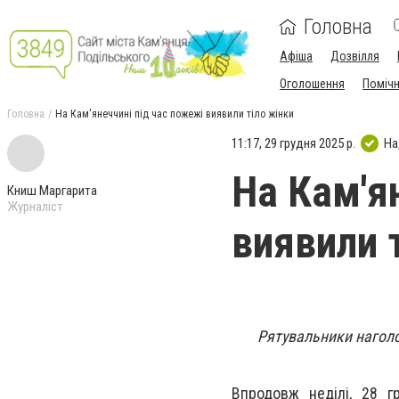
Головна
Афіша
Дозвілля
Оголошення
Поміч
Головна
На Кам'янеччині під час пожежі виявили тіло жінки
11:17, 29 грудня 2025 р.
На
На Кам'я
Книш Маргарита
Журналіст
виявили 
Рятувальники наголо
Впродовж неділі, 28 г