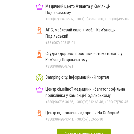
Медичний центр Атланта у Кам’янці-
Подільському
+380(67)384-12-07, +380(38)495-10-80, +380(38)495-10-70
АРС, меблевий салон, меблі Кам'янець-
Подільський
+38 (067) 208-53-01
Студія здорової посмішки - стоматологія у
Кам’янці-Подільському
+380(98)890-87-21
Camping-city, інформаційний портал
Центр сімейної медицини - багатопрофільна
поліклініка у Кам’янці-Подільському
+380(96)796-36-85, +380(98)812-63-48, +380(97)782-45-70
Центр відновлення здоров'я На Соборній
+380(38)493-93-41, +380(67)853-55-10