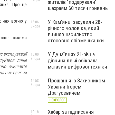
Вчора
жителів "подарували"
інка. Про це
шахраям 60 тисяч гривень
сіння вогню у
У Камʼянці засудили 28-
15:06
Вчора
річного чоловіка, який
вчиняв насильство
озсоша пожежа
стосовно співмешканки
с експлуатації
У Дунаївцях 21-річна
15:00
Вчора
туйтеся лише
дівчина двічі обікрала
ярно очищайте
магазин цифрової техніки
на них одяг чи
Прощання із Захисником
14:53
Вчора
України Ігорем
Драгусевичем
НЕКРОЛОГ
Хабар за підписання
10:18