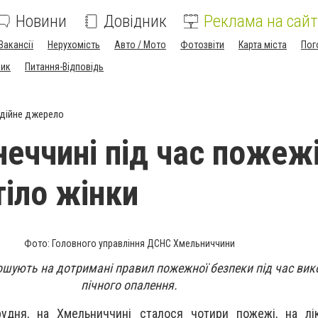
Новини
Довідник
Реклама на сайт
Вакансії
Нерухомість
Авто / Мото
Фотозвіти
Карта міста
Пог
ник
Питання-Відповідь
дійне джерело
неччині під час пожеж
тіло жінки
Фото: Головного управління ДСНС Хмельниччини
шують на дотримані правил пожежної безпеки під час ви
пічного опалення.
рудня, на Хмельниччині сталося чотири пожежі, на лік