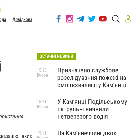
і
ода
Довідкова
ОСТАННІ НОВИНИ
і
Призначено службове
15:30
Вчора
розслідування пожежі на
сміттєзвалищі у Кам’янці
У Кам’янці-Подільському
15:21
Вчора
патрульні виявили
нетверезого водія
користання
На Камʼянеччині двоє
15:11
відацію яких