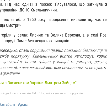
и. Під час однієї з пожеж з'ясувалося, що загинула ж
 управлінні ДСНС Хмельниччини.
 тіло загиблої 1950 року народження виявили під час га
ща Смотрич.
 горіли у селах Лисиче та Велика Березна, а в селі Р
 споруді. Там – без нещасних випадків.
передньо, стали порушення правил пожежної безпеки під ча
лужба порятунку Хмельниччини вкотре наголошує: корис
е допускайте появи тріщин у кладці та димарях, регул
 розпалюйте печі легкозаймистими речовинами та не сушіть 
повідомленні.
ня з Захисником України Дмитром Зайцем".
бхідний текст і натисніть Ctrl + Enter, щоб повідомити про це редакцію
#загибель
#дснс