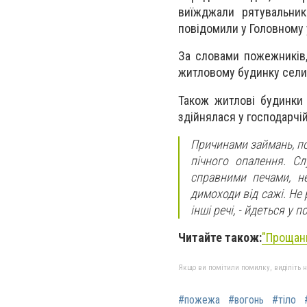
виїжджали рятувальник
повідомили у Головному
За словами пожежників,
житловому будинку сели
Також житлові будинки
здійнялася у господарчій
Причинами займань, по
пічного опалення. С
справними печами, н
димоходи від сажі. Не
інші речі, - йдеться у 
Читайте також:
"Прощан
Якщо ви помітили помилку, виділіть нео
#пожежа
#вогонь
#тіло