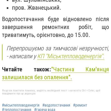
пров. Жванецький.
Водопостачання буде відновлено після
завершення ремонтних робіт, що
триватимуть, орієнтовно, до 15.00.
Перепрошуємо за тимчасові незручності,
- написали у
КП "Міськтепловоденергія".
Читайте також:
"Частина Кам'янця
залишилася без опалення".
Якщо ви помітили помилку, виділіть необхідний текст і натисніть Ctrl + Enter, щоб
повідомити про це редакцію
#міськтепловоденергія
#водопостачання
#ремонт
#теплопостачання
#гаряча вода