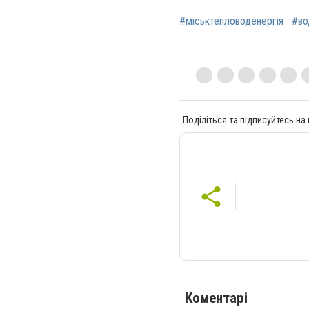
#міськтепловоденергія
#во
Поділіться та підписуйтесь на
Коментарі