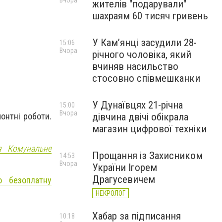
Вчора
жителів "подарували"
шахраям 60 тисяч гривень
У Камʼянці засудили 28-
15:06
Вчора
річного чоловіка, який
вчиняв насильство
стосовно співмешканки
У Дунаївцях 21-річна
15:00
Вчора
дівчина двічі обікрала
онтні роботи.
магазин цифрової техніки
ія Комунальне
Прощання із Захисником
14:53
Вчора
України Ігорем
Драгусевичем
о безоплатну
НЕКРОЛОГ
Хабар за підписання
10:18