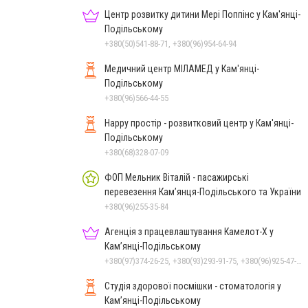
Центр розвитку дитини Мері Поппінс у Кам'янці-
Подільському
+380(50)541-88-71, +380(96)954-64-94
Медичний центр МІЛАМЕД у Кам'янці-
Подільському
+380(96)566-44-55
Happy простір - розвитковий центр у Кам'янці-
Подільському
+380(68)328-07-09
ФОП Мельник Віталій - пасажирські
перевезення Кам’янця-Подільського та України
+380(96)255-35-84
Агенція з працевлаштування Камелот-Х у
Кам’янці-Подільському
+380(97)374-26-25, +380(93)293-91-75, +380(96)925-47-71, +380(73)327-54-83
Студія здорової посмішки - стоматологія у
Кам’янці-Подільському