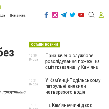
і
ода
Довідкова
ОСТАННІ НОВИНИ
без
Призначено службове
15:30
Вчора
розслідування пожежі на
сміттєзвалищі у Кам’янці
У Кам’янці-Подільському
15:21
Вчора
патрульні виявили
нетверезого водія
е призупинено
На Камʼянеччині двоє
15:11