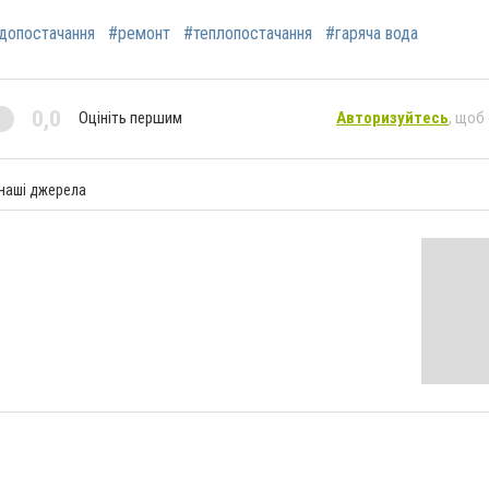
допостачання
#ремонт
#теплопостачання
#гаряча вода
0,0
Оцініть першим
Авторизуйтесь
, щоб
 наші джерела