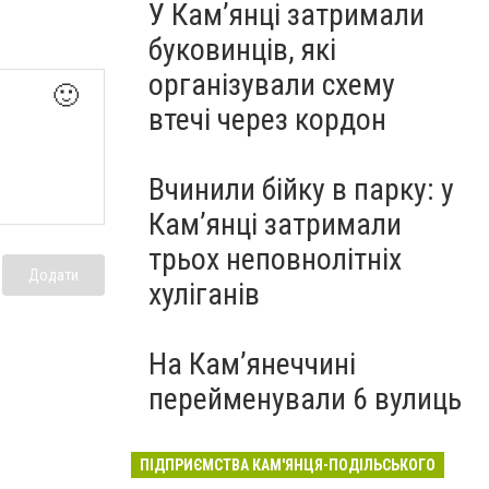
У Кам’янці затримали
буковинців, які
організували схему
🙂
втечі через кордон
Вчинили бійку в парку: у
Кам’янці затримали
трьох неповнолітніх
Додати
хуліганів
На Камʼянеччині
перейменували 6 вулиць
ПІДПРИЄМСТВА КАМ'ЯНЦЯ-ПОДІЛЬСЬКОГО