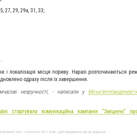
, 27, 29, 29а, 31, 33;
;
1.
и і локалізація місця пориву. Наразі розпочинаються рем
дновлено одразу після їх завершення.
мчасові незручності, - написали у
Міськтепловоденерг
аїні стартувала комунікаційна кампанія "Зміцнені" пр
бхідний текст і натисніть Ctrl + Enter, щоб повідомити про це редакцію