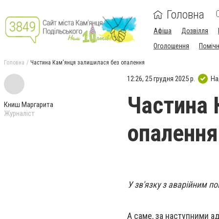
Головна
Афіша
Дозвілля
Оголошення
Поміч
Головна
Частина Кам'янця залишилася без опалення
12:26, 25 грудня 2025 р.
На
Частина 
Книш Маргарита
Журналіст
опалення
У зв'язку з аварійним п
А саме, за наступними а