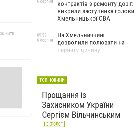
6 серпня
контрактів з ремонту доріг:
викрили заступника голови
Хмельницької ОВА
 оцінити
На Хмельниччині
09:59
6 серпня
дозволили полювати на
пернату дичину
ТОП НОВИНИ
Прощання із
Захисником України
Сергієм Вільчинським
НЕКРОЛОГ