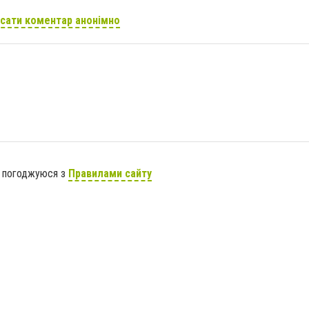
сати коментар анонімно
я погоджуюся з
Правилами сайту