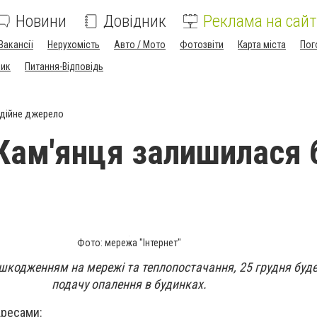
Новини
Довідник
Реклама на сайт
Вакансії
Нерухомість
Авто / Мото
Фотозвіти
Карта міста
Пог
ник
Питання-Відповідь
дійне джерело
Кам'янця залишилася 
Фото: мережа "Інтернет"
ошкодженням на мережі та теплопостачання, 25 грудня буд
подачу опалення в будинках.
дресами: