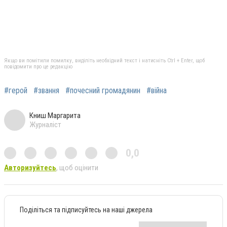
Якщо ви помітили помилку, виділіть необхідний текст і натисніть Ctrl + Enter, щоб
повідомити про це редакцію
#герой
#звання
#почесний громадянин
#війна
Книш Маргарита
Журналіст
0,0
Авторизуйтесь
, щоб оцінити
Поділіться та підписуйтесь на наші джерела