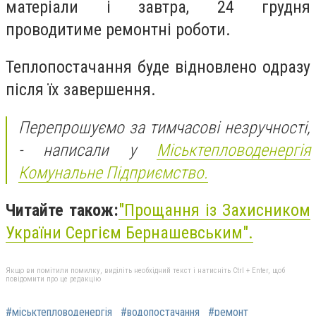
матеріали і завтра, 24 грудня
проводитиме ремонтні роботи.
Теплопостачання буде відновлено одразу
після їх завершення.
Перепрошуємо за тимчасові незручності,
- написали у
Міськтепловоденергія
Комунальне Підприємство.
Читайте також:
"Прощання із Захисником
України Сергієм Бернашевським".
Якщо ви помітили помилку, виділіть необхідний текст і натисніть Ctrl + Enter, щоб
повідомити про це редакцію
#міськтепловоденергія
#водопостачання
#ремонт