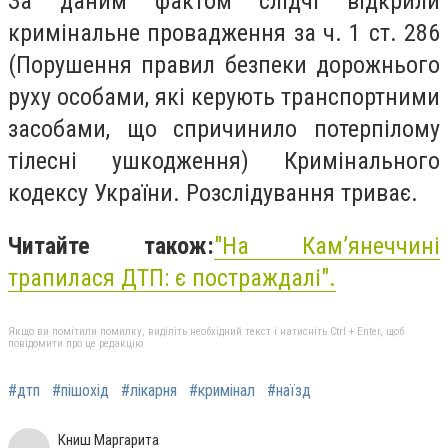
За даним фактом слідчі відкрили
кримінальне провадження за ч. 1 ст. 286
(Порушення правил безпеки дорожнього
руху особами, які керують транспортними
засобами, що спричинило потерпілому
тілесні ушкодження) Кримінального
кодексу України. Розслідування триває.
Читайте також:
"На Камʼянеччині
трапилася ДТП: є постраждалі".
Якщо ви помітили помилку, виділіть необхідний текст і натисніть Ctrl + Enter, щоб
повідомити про це редакцію
#дтп
#пішохід
#лікарня
#кримінал
#наїзд
Книш Маргарита