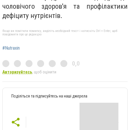
чоловічого здоров'я та профілактики
дефіциту нутрієнтів.
Якщо ви помітили помилку, виділіть необхідний текст і натисніть Ctrl + Enter, щоб
повідомити про це редакцію
#Nutraxin
0,0
Авторизуйтесь
, щоб оцінити
Поділіться та підписуйтесь на наші джерела