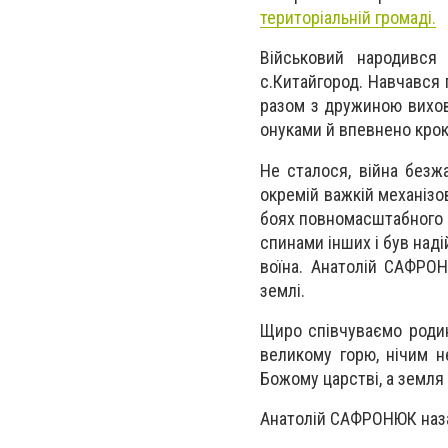
територіальній громаді.
Військовий народився
с.Китайгород. Навчався п
разом з дружиною вихов
онуками й впевнено кро
Не сталося, війна безж
окремій важкій механізо
боях повномасштабного в
спинами інших і був над
воїна. Анатолій САФРОН
землі.
Щиро співчуваємо родин
великому горю, нічим н
Божому царстві, а земля
Анатолій САФРОНЮК назав