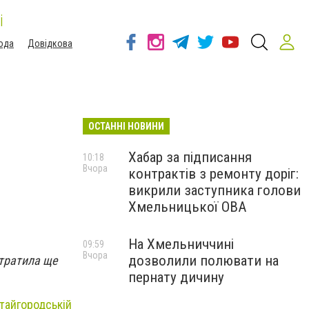
і
ода
Довідкова
ОСТАННІ НОВИНИ
Хабар за підписання
10:18
Вчора
контрактів з ремонту доріг:
викрили заступника голови
Хмельницької ОВА
На Хмельниччині
09:59
Вчора
дозволили полювати на
втратила ще
пернату дичину
тайгородській