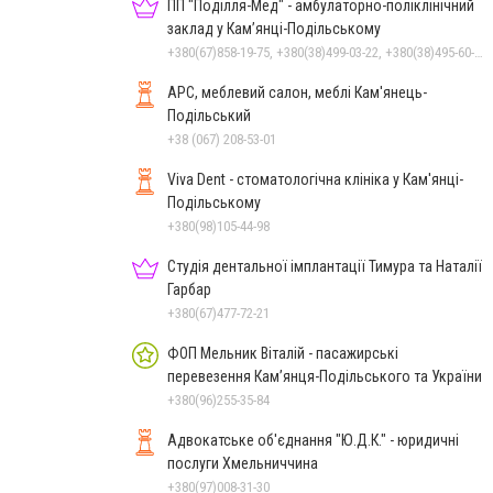
ПП "Поділля-Мед" - амбулаторно-поліклінічний
заклад у Кам’янці-Подільському
+380(67)858-19-75, +380(38)499-03-22, +380(38)495-60-27
АРС, меблевий салон, меблі Кам'янець-
Подільський
+38 (067) 208-53-01
Viva Dent - стоматологічна клініка у Кам'янці-
Подільському
+380(98)105-44-98
Студія дентальної імплантації Тимура та Наталії
Гарбар
+380(67)477-72-21
ФОП Мельник Віталій - пасажирські
перевезення Кам’янця-Подільського та України
+380(96)255-35-84
Адвокатське об'єднання "Ю.Д.К." - юридичні
послуги Хмельниччина
+380(97)008-31-30