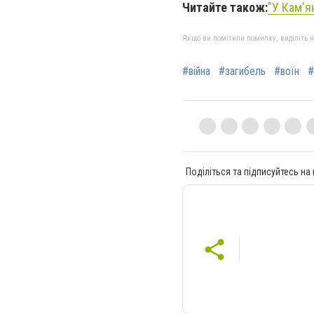
Читайте також:
"У Кам'я
Якщо ви помітили помилку, виділіть нео
#війна
#загибель
#воїн
#
Поділіться та підписуйтесь на