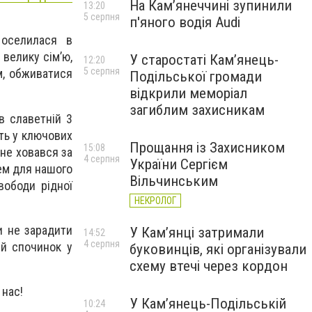
На Камʼянеччині зупинили
13:20
5 серпня
п'яного водія Audi
 оселилася в
 велику сім’ю,
У старостаті Кам’янець-
12:20
5 серпня
м, обживатися
Подільської громади
відкрили меморіал
загиблим захисникам
в славетній 3
сть у ключових
Прощання із Захисником
15:08
не ховався за
4 серпня
України Сергієм
ем для нашого
Вільчинським
вободи рідної
НЕКРОЛОГ
и не зарадити
У Кам’янці затримали
14:52
4 серпня
ий спочинок у
буковинців, які організували
схему втечі через кордон
 нас!
У Кам’янець-Подільській
10:24