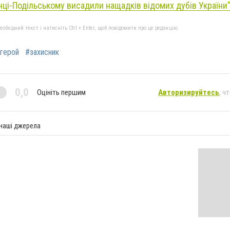
нці-Подільському висадили нащадків відомих дубів України"
бхідний текст і натисніть Ctrl + Enter, щоб повідомити про це редакцію
герой
#захисник
0,0
Оцініть першим
Авторизируйтесь
, ч
 наші джерела