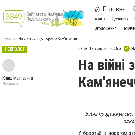
Головна
Афіша
Дозвілля
Оголошення
Поміч
Головна
На війні загинув Герой із Кам'янеччини
08:53, 14 жовтня 2025 р.
Н
НЕКРОЛОГ
На війні 
Кам'янеч
Книш Маргарита
Журналіст
Війна продовжує свої 
одног
У боротьбі з ворогом з