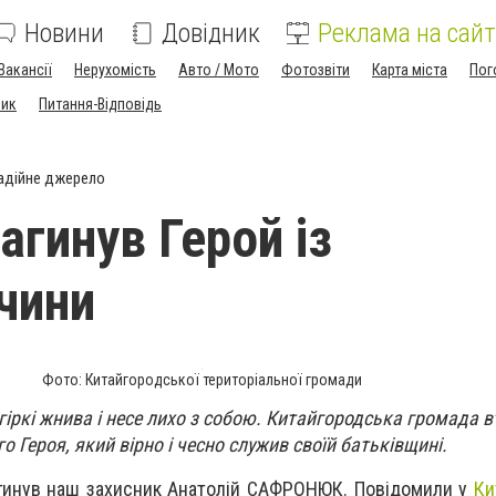
Новини
Довідник
Реклама на сайт
Вакансії
Нерухомість
Авто / Мото
Фотозвіти
Карта міста
Пог
ник
Питання-Відповідь
адійне джерело
загинув Герой із
чини
Фото: Китайгородської територіальної громади
гіркі жнива і несе лихо з собою. Китайгородська громада 
о Героя, який вірно і чесно служив своїй батьківщині.
агинув наш захисник Анатолій САФРОНЮК. Повідомили у
Ки