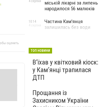
4 серпня
міській лікарні за липень
.
народилося 56 малюків
Частина Кам'янця
10:14
4 серпня
залишилась без води
тобы оценить
ТОП НОВИНИ
Вʼїхав у квітковий кіоск:
у Камʼянці трапилася
ДТП
Прощання із
Захисником України