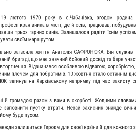
 19 лютого 1970 року в с.Чабанівка, згодом родина
рофесії кранівника в місті, де й осів, працював, побудував
авши трьох гарних синів. Залишалося радіти їхнім успіха
кувати своїм маршрутом.
ально загасила життя Анатолія САФРОНЮКА. Він служив 
ваній бригаді, що має значний бойовий досвід та бере уча
торгнення. Відзначався особливою відвагою, хоробрістю, 
ійним плечем для побратимів. 10 жовтня стало останнім дн
ЮК загинув на Харківському напрямку під час захисту с
і й громадою разом з вами в скорботі. Жодними словам
е заповнити пустку втрати. Нехай захисник знайде вічн
 йому буде пухом.
жди залишиться Героєм для своєї країни й для кожного з