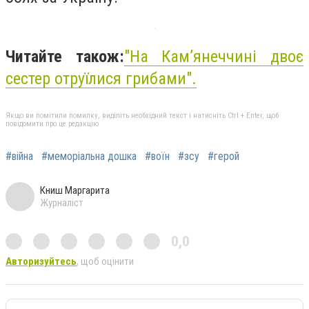
Читайте також:
"На Камʼянеччині двоє
сестер отруїлися грибами".
Якщо ви помітили помилку, виділіть необхідний текст і натисніть Ctrl + Enter, щоб
повідомити про це редакцію
#війна
#меморіальна дошка
#воїн
#зсу
#герой
Книш Маргарита
Журналіст
0,0
Авторизуйтесь
, щоб оцінити