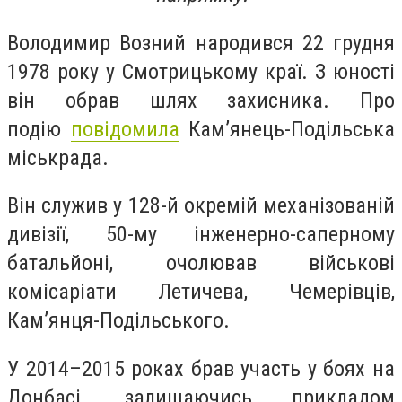
Володимир Возний народився 22 грудня
1978 року у Смотрицькому краї. З юності
він обрав шлях захисника. Про
подію
повідомила
Кам’янець-Подільська
міськрада.
Він служив у 128-й окремій механізованій
дивізії, 50-му інженерно-саперному
батальйоні, очолював військові
комісаріати Летичева, Чемерівців,
Кам’янця-Подільського.
У 2014–2015 роках брав участь у боях на
Донбасі, залишаючись прикладом