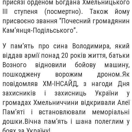
присязі орденом Богдана Хмельницького
ІІІ ступеня (посмертно). Також йому
присвоєно звання “Почесний громадянин
Кам’янця-Подільського”.
У пам’ять про сина Володимира, який
віддав армії понад 20 років життя, батьки
Возного відновили бойову машину,
пошкоджену ворожим дроном.Як
повідомляв ХМ-ІНСАЙД, з нагоди Дня
захисників і захисниць України у
громадах Хмельниччини відкривали Алеї
Пам’яті і встановлювали меморіальні
дошки.Вічна пам’ять і шана полеглим у
боях за Україну!