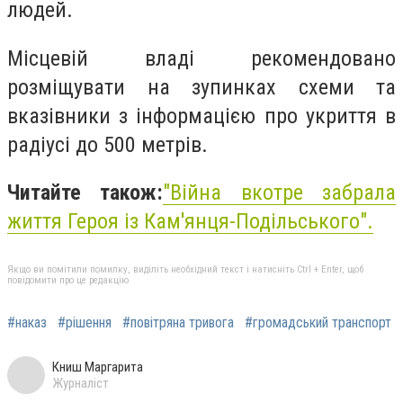
людей.
Місцевій владі рекомендовано
розміщувати на зупинках схеми та
вказівники з інформацією про укриття в
радіусі до 500 метрів.
Читайте також:
"Війна вкотре забрала
життя Героя із Кам'янця-Подільського".
Якщо ви помітили помилку, виділіть необхідний текст і натисніть Ctrl + Enter, щоб
повідомити про це редакцію
#наказ
#рішення
#повітряна тривога
#громадський транспорт
Книш Маргарита
Журналіст