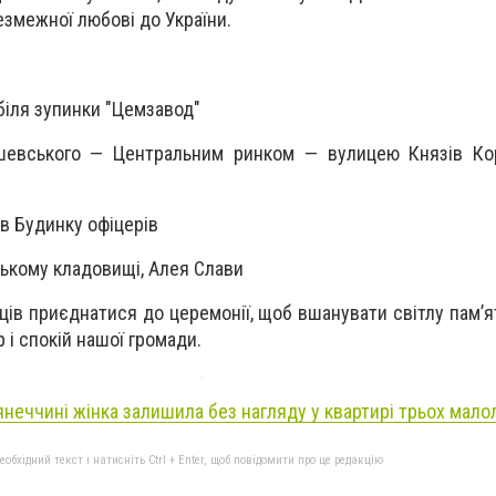
езмежної любові до України.
 біля зупинки "Цемзавод"
шевського — Центральним ринком — вулицею Князів Кор
в Будинку офіцерів
ському кладовищі, Алея Слави
ів приєднатися до церемонії, щоб вшанувати світлу пам’ят
 і спокій нашої громади.
янеччині жінка залишила без нагляду у квартирі трьох малолі
бхідний текст і натисніть Ctrl + Enter, щоб повідомити про це редакцію