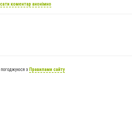
сати коментар анонімно
я погоджуюся з
Правилами сайту