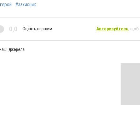
герой
#захисник
0,0
Оцініть першим
Авторизуйтесь
, щоб
 наші джерела