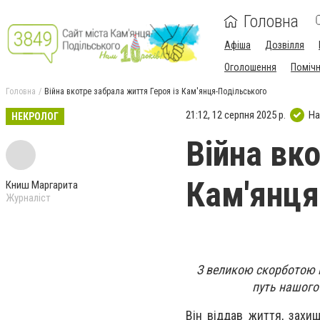
Головна
Афіша
Дозвілля
Оголошення
Поміч
Головна
Війна вкотре забрала життя Героя із Кам'янця-Подільського
21:12, 12 серпня 2025 р.
На
НЕКРОЛОГ
Війна вк
Кам'янця
Книш Маргарита
Журналіст
З великою скорботою 
путь нашого
Він віддав життя, захи