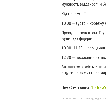
мужності, відданості й б
Хід церемонії:
10:00 — зустріч кортежу
Проїзд проспектом Гру
Будинку офіцерів
10:30–11:30 — прощання 
12:30 — поховання на мі
Закликаємо всіх мешканц
віддав своє життя за мир
Читайте також:
"На Камʼ
Якщо ви помітили помилку, виділіть нео