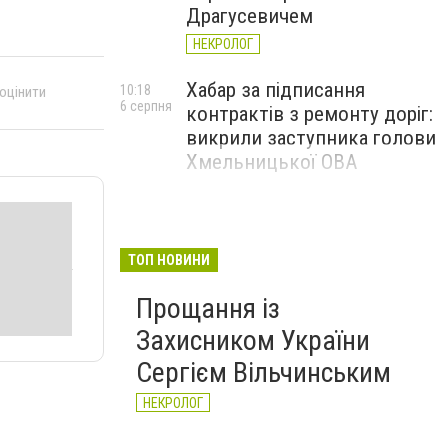
Драгусевичем
НЕКРОЛОГ
Хабар за підписання
10:18
 оцінити
6 серпня
контрактів з ремонту доріг:
викрили заступника голови
Хмельницької ОВА
ТОП НОВИНИ
Прощання із
Захисником України
Сергієм Вільчинським
НЕКРОЛОГ