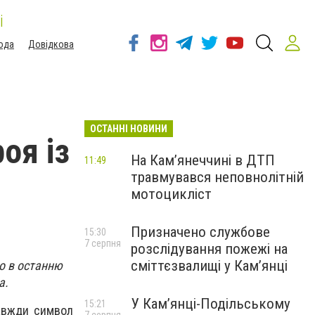
і
ода
Довідкова
ОСТАННІ НОВИНИ
оя із
На Кам’янеччині в ДТП
11:49
травмувався неповнолітній
мотоцикліст
Призначено службове
15:30
7 серпня
розслідування пожежі на
сміттєзвалищі у Кам’янці
о в останню
а.
У Кам’янці-Подільському
15:21
завжди символ