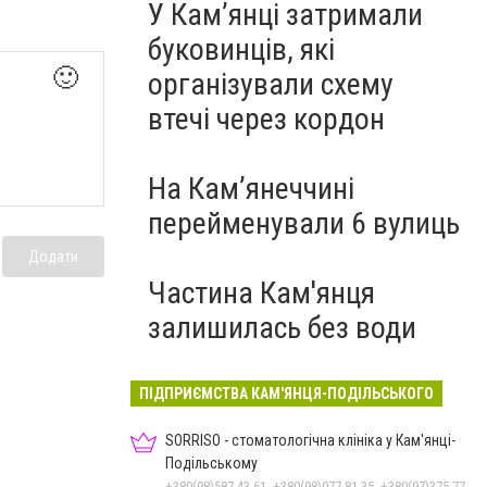
У Кам’янці затримали
буковинців, які
🙂
організували схему
втечі через кордон
На Камʼянеччині
перейменували 6 вулиць
Додати
Частина Кам'янця
залишилась без води
ПІДПРИЄМСТВА КАМ'ЯНЦЯ-ПОДІЛЬСЬКОГО
SORRISO - стоматологічна клініка у Кам'янці-
Подільському
+380(98)587-43-61, +380(98)077-81-35, +380(97)375-77-72, +380(97)982-31-07