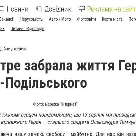
Новини
Довідник
Реклама на сайт
Вакансії
Нерухомість
Авто / Мото
Фотозвіти
Карта міста
Пог
ник
Питання-Відповідь
дійне джерело
отре забрала життя Гер
-Подільського
Фото: мережа "Інтернет"
і тяжким серцем повідомляємо, що 13 серпня ми проведем
 відважного Героя — старшого солдата Олександра Тимчук
щаючи нашу землю, свободу і майбутнє. Для нас він на