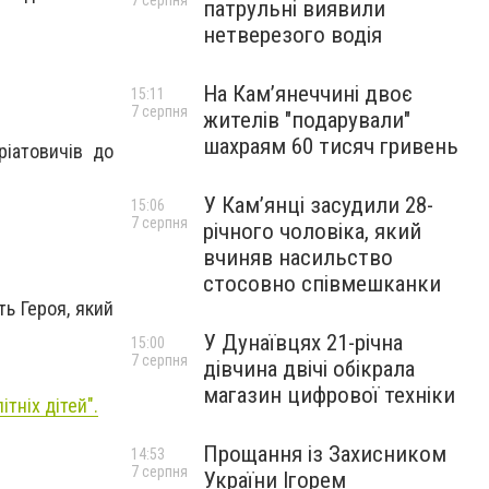
7 серпня
патрульні виявили
нетверезого водія
На Камʼянеччині двоє
15:11
7 серпня
жителів "подарували"
шахраям 60 тисяч гривень
іатовичів до
У Камʼянці засудили 28-
15:06
7 серпня
річного чоловіка, який
вчиняв насильство
стосовно співмешканки
ь Героя, який
У Дунаївцях 21-річна
15:00
7 серпня
дівчина двічі обікрала
магазин цифрової техніки
тніх дітей".
Прощання із Захисником
14:53
7 серпня
України Ігорем