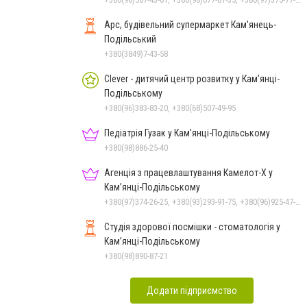
Арс, будівельний супермаркет Кам'янець-
Подільський
+380(3849)7-43-58
Clever - дитячий центр розвитку у Кам’янці-
Подільському
+380(96)383-83-20, +380(68)507-49-95
Педіатрія Гузак у Кам'янці-Подільському
+380(98)886-25-40
Агенція з працевлаштування Камелот-Х у
Кам’янці-Подільському
+380(97)374-26-25, +380(93)293-91-75, +380(96)925-47-71, +380(73)327-54-83
Студія здорової посмішки - стоматологія у
Кам’янці-Подільському
+380(98)890-87-21
Додати підприємство