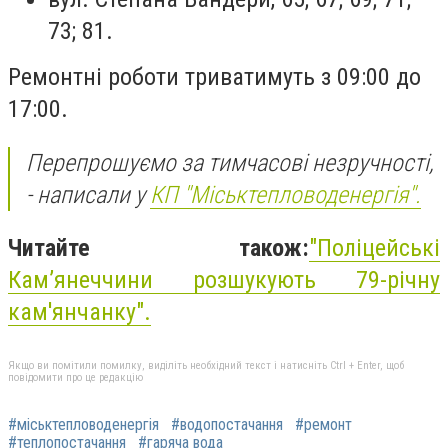
73; 81.
Ремонтні роботи триватимуть з 09:00 до
17:00.
Перепрошуємо за тимчасові незручності,
- написали у
КП "Міськтепловоденергія".
Читайте також:
"Поліцейські
Камʼянеччини розшукують 79-річну
кам'янчанку".
Якщо ви помітили помилку, виділіть необхідний текст і натисніть Ctrl + Enter, щоб
повідомити про це редакцію
#міськтепловоденергія
#водопостачання
#ремонт
#теплопостачання
#гаряча вода