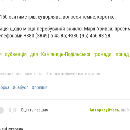
150 сантиметрів, худорлява, волосся темне, коротке.
ація щодо місця перебування зниклої Марії Уривай, проси
телефонами +380 (3849) 6 45 85; +380 (95) 456 88 28.
ня субвенція для Кам’янець-Подільської громади: пона
бхідний текст і натисніть Ctrl + Enter, щоб повідомити про це редакцію
нерка
#бабуся
#поліція
0,0
Оцініть першим
Авторизуйтесь
, щоб
 наші джерела