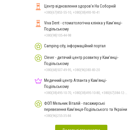
Центр відновлення здоров'я На Соборній
+380(67)853-55-10, +380(38)493-93-41
Viva Dent - стоматологічна клініка у Кам'янці-
Подільському
+380(98)105-44-98
Camping-city, інформаційний портал
Clever - дитячий центр розвитку у Кам’янці-
Подільському
+380(68)507-49-95, +380(96)383-83-20
Медичний центр Атланта у Кам’янці-
Подільському
+380(38)495-10-70, +380(38)495-10-80, +380(67)384-12-07
ФОП Мельник Віталій - пасажирські
перевезення Кам’янця-Подільського та України
+380(96)255-35-84