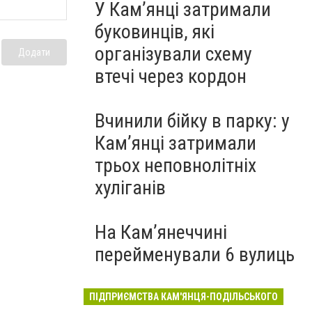
У Кам’янці затримали
буковинців, які
організували схему
Додати
втечі через кордон
Вчинили бійку в парку: у
Кам’янці затримали
трьох неповнолітніх
хуліганів
На Камʼянеччині
перейменували 6 вулиць
ПІДПРИЄМСТВА КАМ'ЯНЦЯ-ПОДІЛЬСЬКОГО