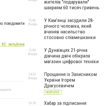
Вчора
жителів "подарували"
шахраям 60 тисяч гривень
У Камʼянці засудили 28-
15:06
мо повідомити
Вчора
річного чоловіка, який
вчиняв насильство
стосовно співмешканки
д 82 мільйони
У Дунаївцях 21-річна
15:00
Вчора
дівчина двічі обікрала
магазин цифрової техніки
Прощання із Захисником
14:53
Вчора
України Ігорем
Драгусевичем
 оцінити
НЕКРОЛОГ
Хабар за підписання
10:18