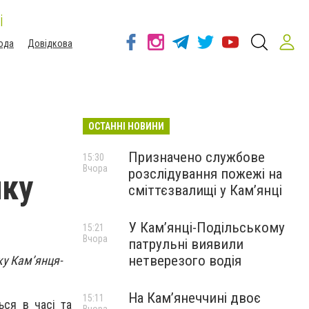
і
ода
Довідкова
ОСТАННІ НОВИНИ
Призначено службове
15:30
Вчора
розслідування пожежі на
нку
сміттєзвалищі у Кам’янці
У Кам’янці-Подільському
15:21
Вчора
патрульні виявили
нетверезого водія
ку Камʼянця-
На Камʼянеччині двоє
15:11
ься в часі та