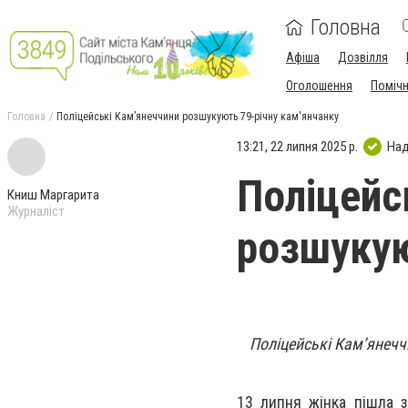
Головна
Афіша
Дозвілля
Оголошення
Поміч
Головна
Поліцейські Камʼянеччини розшукують 79-річну кам'янчанку
13:21, 22 липня 2025 р.
Над
Поліцейс
Книш Маргарита
Журналіст
розшукую
Поліцейські Камʼянечч
13 липня жінка пішла з