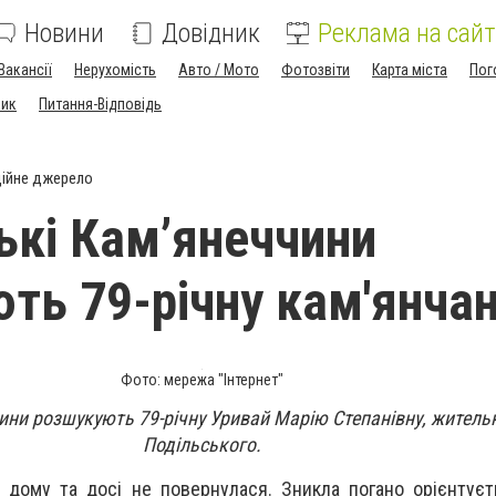
Новини
Довідник
Реклама на сайт
Вакансії
Нерухомість
Авто / Мото
Фотозвіти
Карта міста
Пог
ник
Питання-Відповідь
ійне джерело
ькі Камʼянеччини
ть 79-річну кам'янча
Фото: мережа "Інтернет"
ини розшукують 79-річну Уривай Марію Степанівну, житель
Подільського.
 дому та досі не повернулася. Зникла погано орієнтуєт