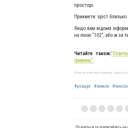
просторі.
Прикмети: зріст близько 
Якщо вам відома інформ
на лінію "102", або ж за 
Читайте також:
"Освіт
гривень".
Якщо ви помітили помилку, виділіть нео
#розшук
#зникла
#пенсіо
Поділіться та підписуйтесь на