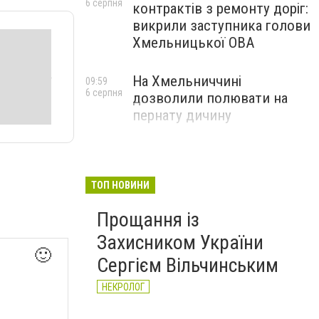
6 серпня
контрактів з ремонту доріг:
викрили заступника голови
Хмельницької ОВА
На Хмельниччині
09:59
6 серпня
дозволили полювати на
пернату дичину
ТОП НОВИНИ
Прощання із
Захисником України
🙂
Сергієм Вільчинським
НЕКРОЛОГ