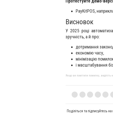
Протестуйте демо-верс
PayKitPOS, наприкл
Висновок
У 2025 році автоматиза
зручність, а й про:
дотримання законо
економію часу,
мінімізацію помилок
і масштабування бі
Якщо ви помітили помилку, виділіть нео
Поділіться та підписуйтесь на