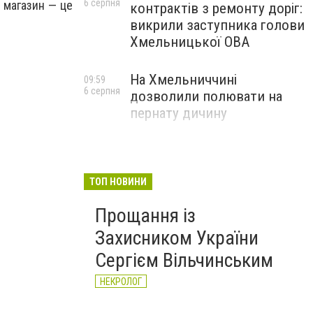
6 серпня
в магазин — це
контрактів з ремонту доріг:
викрили заступника голови
Хмельницької ОВА
На Хмельниччині
09:59
6 серпня
дозволили полювати на
пернату дичину
ТОП НОВИНИ
Прощання із
Захисником України
Сергієм Вільчинським
НЕКРОЛОГ