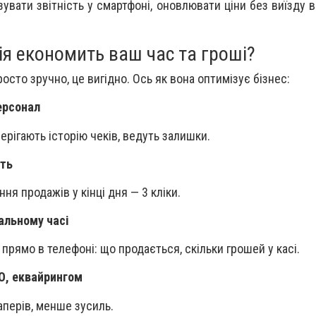
зувати звітність у смартфоні, оновлювати ціни без виїзду 
я економить ваш час та гроші?
осто зручно, це вигідно. Ось як вона оптимізує бізнес:
ерсонал
ерігають історію чеків, ведуть залишки.
сть
ння продажів у кінці дня — 3 кліки.
альному часі
 прямо в телефоні: що продається, скільки грошей у касі.
РО, еквайрингом
перів, менше зусиль.