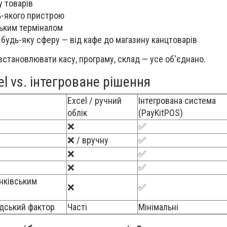
у товарів
ь-якого пристрою
ським терміналом
 будь-яку сферу — від кафе до магазину канцтоварів
встановлювати касу, програму, склад — усе об'єднано.
el vs. інтегроване рішення
Excel / ручний
Інтегрована система
облік
(PayKitPOS)
❌
✅
❌ / вручну
✅
❌
✅
❌
✅
анківським
❌
✅
дський фактор
Часті
Мінімальні