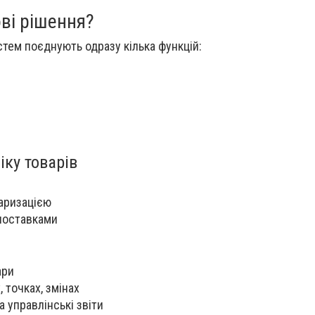
ові рішення?
стем поєднують одразу кілька функцій:
ку товарів
аризацією
поставками
ари
, точках, змінах
 управлінські звіти