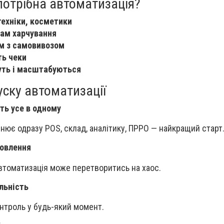
потрібна автоматизація?
техніки, косметики
дам харчування
м з самовивозом
ть чеки
туть і масштабуються
ску автоматизації
ть усе в одному
інює одразу POS, склад, аналітику, ПРРО — найкращий старт
новлення
втоматизація може перетворитись на хаос.
льність
нтроль у будь-який момент.