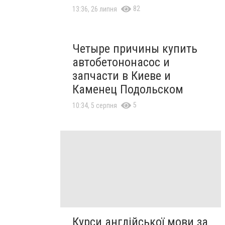
82
13:36, 26 липня
Четыре причины купить
автобетононасос и
запчасти в Киеве и
Каменец Подольском
5
10:34, 5 серпня
.
Курси англійської мови за