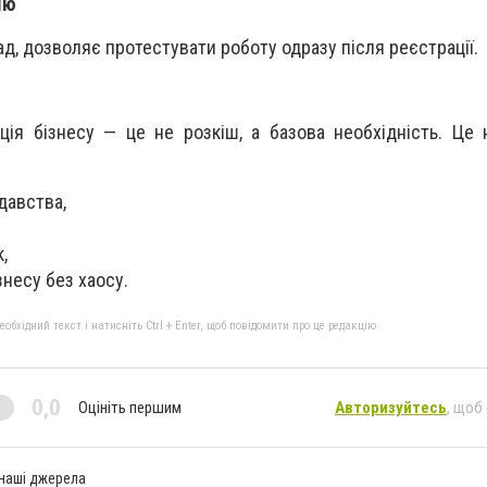
ію
ад, дозволяє протестувати роботу одразу після реєстрації.
ція бізнесу — це не розкіш, а базова необхідність. Це 
давства,
,
знесу без хаосу.
бхідний текст і натисніть Ctrl + Enter, щоб повідомити про це редакцію
0,0
Оцініть першим
Авторизуйтесь
, щоб
 наші джерела