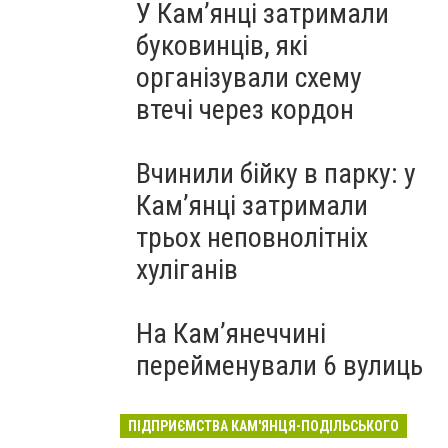
У Кам’янці затримали
буковинців, які
організували схему
втечі через кордон
Вчинили бійку в парку: у
Кам’янці затримали
трьох неповнолітніх
хуліганів
На Камʼянеччині
перейменували 6 вулиць
ПІДПРИЄМСТВА КАМ'ЯНЦЯ-ПОДІЛЬСЬКОГО