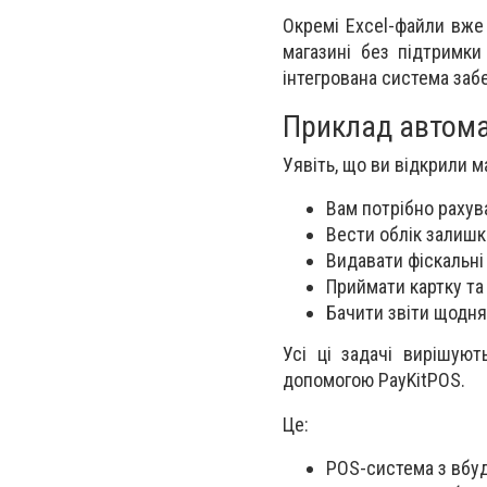
Окремі Excel-файли вже
магазині без підтримки 
інтегрована система заб
Приклад автомат
Уявіть, що ви відкрили м
Вам потрібно рахув
Вести облік залишк
Видавати фіскальні
Приймати картку та 
Бачити звіти щодня,
Усі ці задачі вирішуют
допомогою PayKitPOS.
Це:
POS-система з вбу