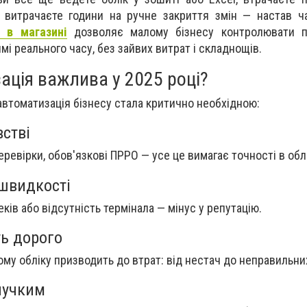
 витрачаєте години на ручне закриття змін — настав ч
і в магазині
дозволяє малому бізнесу контролювати пр
имі реального часу, без зайвих витрат і складнощів.
ація важлива у 2025 році?
 автоматизація бізнесу стала критично необхідною:
стві
перевірки, обов'язкові ПРРО — усе це вимагає точності в обл
 швидкості
еків або відсутність термінала — мінус у репутацію.
ь дорого
му обліку призводить до втрат: від нестач до неправильних
нучким