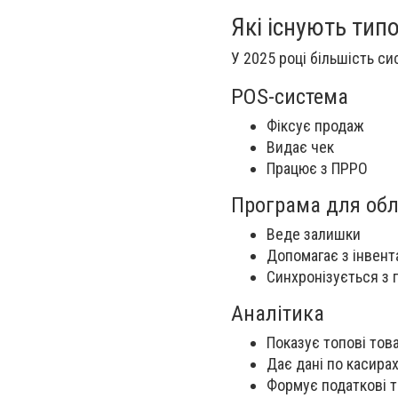
Які існують тип
У 2025 році більшість си
POS-система
Фіксує продаж
Видає чек
Працює з ПРРО
Програма для облі
Веде залишки
Допомагає з інвент
Синхронізується з 
Аналітика
Показує топові тов
Дає дані по касирах
Формує податкові та