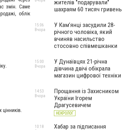
Вчора
жителів "подарували"
ас змін. Саме
шахраям 60 тисяч гривень
одажі, облік
У Камʼянці засудили 28-
15:06
Вчора
річного чоловіка, який
вчиняв насильство
стосовно співмешканки
У Дунаївцях 21-річна
15:00
іку.
Вчора
дівчина двічі обікрала
магазин цифрової техніки
Прощання із Захисником
14:53
Вчора
України Ігорем
Драгусевичем
 цінників.
НЕКРОЛОГ
Хабар за підписання
10:18