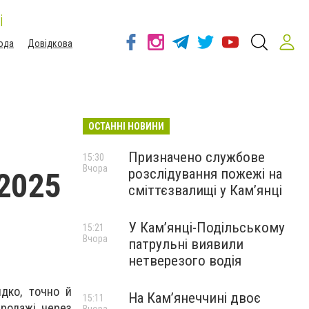
і
ода
Довідкова
ОСТАННІ НОВИНИ
Призначено службове
15:30
Вчора
розслідування пожежі на
 2025
сміттєзвалищі у Кам’янці
У Кам’янці-Подільському
15:21
Вчора
патрульні виявили
нетверезого водія
дко, точно й
На Камʼянеччині двоє
15:11
продажі через