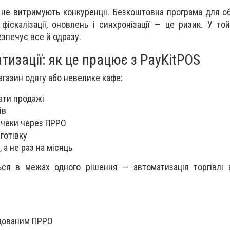
 не витримують конкуренції. Безкоштовна програма для об
фіскалізації, оновлень і синхронізації — це ризик. У то
езпечує все й одразу.
изації: як це працює з PayKitPOS
агазин одягу або невелике кафе:
ати продажі
ів
 чеки через ПРРО
готівку
 а не раз на місяць
ься в межах одного рішення — автоматизація торгівлі 
дованим ПРРО