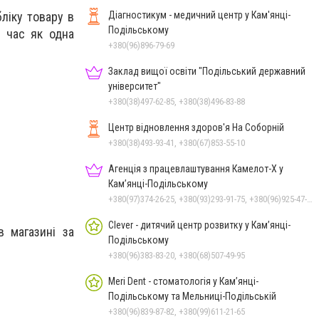
ліку товару в
Діагностикум - медичний центр у Кам'янці-
Подільському
й час як одна
+380(96)896-79-69
Заклад вищої освіти "Подільський державний
університет"
+380(38)497-62-85, +380(38)496-83-88
Центр відновлення здоров'я На Соборній
+380(38)493-93-41, +380(67)853-55-10
Агенція з працевлаштування Камелот-Х у
Кам’янці-Подільському
+380(97)374-26-25, +380(93)293-91-75, +380(96)925-47-71, +380(73)327-54-83
Clever - дитячий центр розвитку у Кам’янці-
в магазині за
Подільському
+380(96)383-83-20, +380(68)507-49-95
Meri Dent - стоматологія у Кам’янці-
Подільському та Мельниці-Подільській
+380(96)839-87-82, +380(99)611-21-65