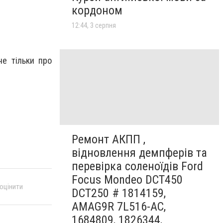
кордоном
12:44, 3 серпня
не тільки про
Ремонт АКПП ,
відновлення демпферів та
перевірка соленоїдів Ford
Focus Mondeo DCT450
 оцінити
DCT250 # 1814159,
AMAG9R 7L516-AC,
1684809, 1826344,