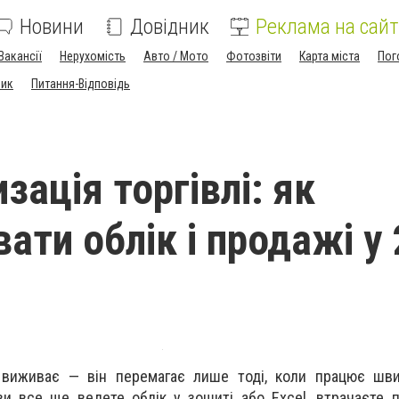
Новини
Довідник
Реклама на сайт
Вакансії
Нерухомість
Авто / Мото
Фотозвіти
Карта міста
Пог
ник
Питання-Відповідь
ація торгівлі: як
ати облік і продажі у
 виживає — він перемагає лише тоді, коли працює шви
и все ще ведете облік у зошиті або Excel, втрачаєте 