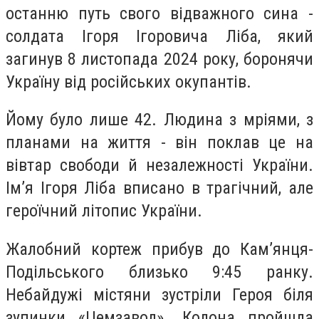
останню путь свого відважного сина -
солдата Ігоря Ігоровича Ліба, який
загинув 8 листопада 2024 року, боронячи
Україну від російських окупантів.
Йому було лише 42. Людина з мріями, з
планами на життя - він поклав це на
вівтар свободи й незалежності України.
Ім’я Ігоря Ліба вписано в трагічний, але
героїчний літопис України.
Жалобний кортеж прибув до Кам’янця-
Подільського близько 9:45 ранку.
Небайдужі містяни зустріли Героя біля
зупинки «Цемзавод». Колона пройшла