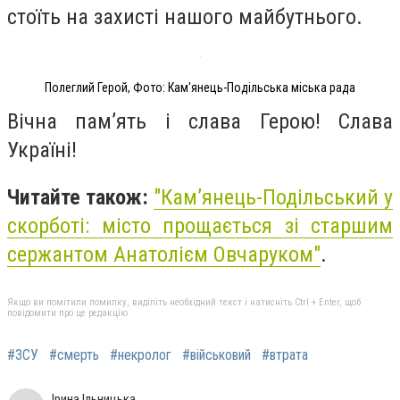
стоїть на захисті нашого майбутнього.
Полеглий Герой, Фото: Кам'янець-Подільська міська рада
Вічна пам’ять і слава Герою! Слава
Україні!
Читайте також:
"
Кам’янець-Подільський у
скорботі: місто прощається зі старшим
сержантом Анатолієм Овчаруком"
.
Якщо ви помітили помилку, виділіть необхідний текст і натисніть Ctrl + Enter, щоб
повідомити про це редакцію
#ЗСУ
#смерть
#некролог
#військовий
#втрата
Ірина Ільницька