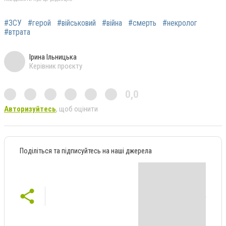
#ЗСУ
#герой
#військовий
#війна
#смерть
#некролог
#втрата
Ірина Ільницька
Керівник проєкту
0,0
Авторизуйтесь
, щоб оцінити
Поділіться та підписуйтесь на наші джерела