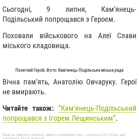
Сьогодні, 9 липня, Кам’янець-
Подільський попрощався з Героєм.
Поховали військового на Алеї Слави
міського кладовища.
Полеглий Герой, Фото: Кам'янець-Подільська міська рада
Вічна пам’ять, Анатолію Овчаруку. Герої
не вмирають.
Читайте також:
"
Кам’янець-Подільський
попрощався з Ігорем Лещинським"
.
Якщо ви помітили помилку, виділіть необхідний текст і натисніть Ctrl + Enter, щоб
повідомити про це редакцію